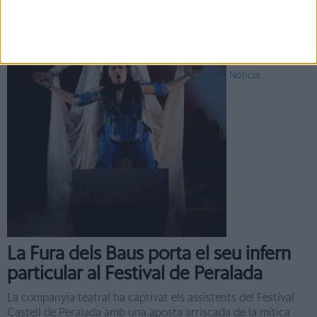
Notícia
La Fura dels Baus porta el seu infern
particular al Festival de Peralada
La companyia teatral ha captivat els assistents del Festival
Castell de Peralada amb una aposta arriscada de la mítica