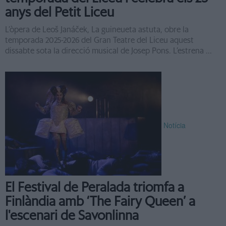
anys del Petit Liceu
L’òpera de Leoš Janáček, La guineueta astuta, obre la
temporada 2025-2026 del Gran Teatre del Liceu aquest
dissabte sota la direcció musical de Josep Pons. L’estrena ...
Notícia
El Festival de Peralada triomfa a
Finlàndia amb ‘The Fairy Queen’ a
l'escenari de Savonlinna