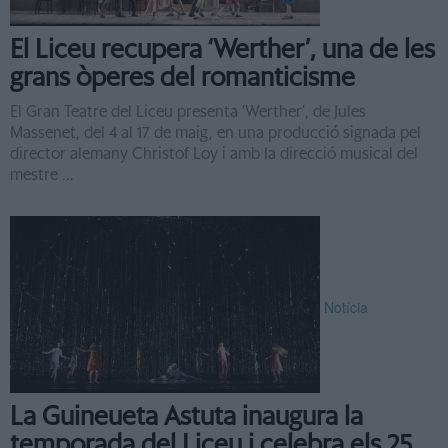
El Liceu recupera ‘Werther’, una de les
grans òperes del romanticisme
El Gran Teatre del Liceu presenta ‘Werther’, de Jules
Massenet, del 4 al 17 de maig, en una producció signada pel
director alemany Christof Loy i amb la direcció musical del
mestre ...
Notícia
La Guineueta Astuta inaugura la
temporada del Liceu i celebra els 25