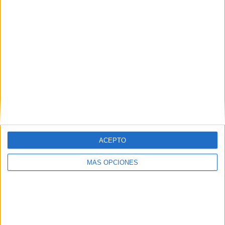
El Liceu estrena la versió en concert
de l'òpera 'Poliuto'
42 anys després de la seva estrena, el Gran Teatre del Liceu
ha presentat la versió en concert de 'Poliuto' de Donizetti. En
dues úniques funcions, el 10 i 13 de gener, el ...
ACEPTO
Notícia
MÁS OPCIONES
Neix Campus Peralada, un projecte