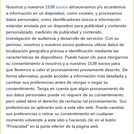
no existe. Sobre lo que olvidamos y lo que permanece'. ...
Nosotros y nuestros 1538
socios
almacenamos y/o accedemos
a información en un dispositivo, como cookies, y procesamos
datos personales, como identificadores únicos e información
estándar enviada por un dispositivo para publicidad y contenido
personalizado, medición de publicidad y contenido,
investigación de audiencia y desarrollo de servicios.
Con su
permiso, nosotros y nuestros socios podemos utilizar datos de
Notícia
localización geográfica precisa e identificación mediante las
características de dispositivos. Puede hacer clic para otorgarnos
su consentimiento a nosotros y a nuestros 1538 socios para
que llevemos a cabo el procesamiento previamente descrito. De
forma alternativa, puede acceder a información más detallada y
cambiar sus preferencias antes de otorgar o negar su
Helena Cánovas homenatja a
consentimiento.
Tenga en cuenta que algún procesamiento de
Peralada les dones esborrades de la
sus datos personales puede no requerir de su consentimiento,
història a ‘Don Juan no existe’
pero usted tiene el derecho de rechazar tal procesamiento. Sus
preferencias se aplicarán solo a este sitio web. Puede cambiar
La compositora Helena Cánovas Parés (Tona, 1994) estrenarà
sus preferencias o retirar su consentimiento en cualquier
‘Don Juan no existe’ al Festival Castell de Peralada. L’òpera vol
momento volviendo a este sitio y haciendo clic en el botón
retre homenatge a aquelles dones ...
"Privacidad" en la parte inferior de la página web.