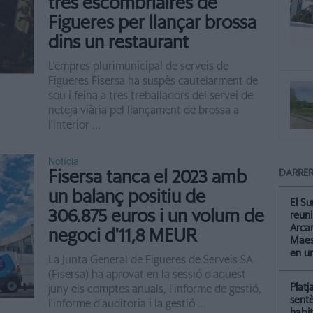
tres escombriaires de
Figueres per llançar brossa
dins un restaurant
L'empres plurimunicipal de serveis de
Figueres Fisersa ha suspès cautelarment de
sou i feina a tres treballadors del servei de
neteja viària pel llançament de brossa a
l'interior ...
Notícia
Fisersa tanca el 2023 amb
DARRER
un balanç positiu de
El Su
306.875 euros i un volum de
reun
Arcar
negoci d'11,8 MEUR
Maest
en u
La Junta General de Figueres de Serveis SA
(Fisersa) ha aprovat en la sessió d'aquest
Platj
juny els comptes anuals, l'informe de gestió,
sent
l'informe d'auditoria i la gestió ...
habit