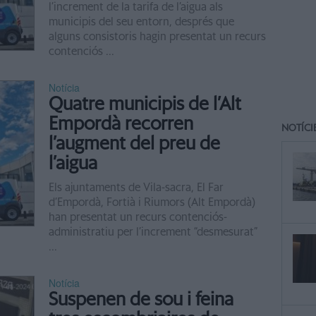
l’increment de la tarifa de l’aigua als
municipis del seu entorn, després que
alguns consistoris hagin presentat un recurs
contenciós ...
Notícia
Quatre municipis de l’Alt
Empordà recorren
NOTÍCI
l’augment del preu de
l’aigua
Els ajuntaments de Vila-sacra, El Far
d’Empordà, Fortià i Riumors (Alt Empordà)
han presentat un recurs contenciós-
administratiu per l’increment “desmesurat”
...
Notícia
Suspenen de sou i feina