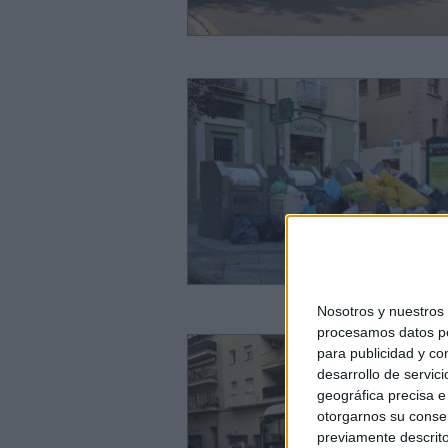
Nosotros y nuestro
procesamos datos per
para publicidad y co
desarrollo de servici
geográfica precisa e 
otorgarnos su conse
previamente descrito