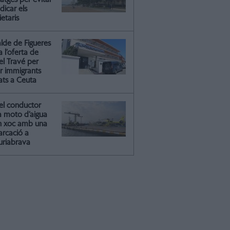
dicar els
etaris
alde de Figueres
ca l’oferta de
el Travé per
ir immigrants
ats a Ceuta
el conductor
a moto d’aigua
n xoc amb una
rcació a
riabrava