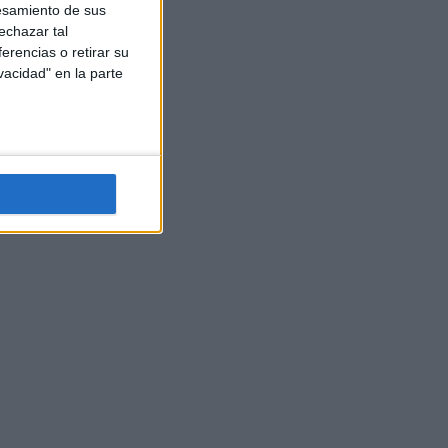
esamiento de sus
echazar tal
erencias o retirar su
vacidad" en la parte