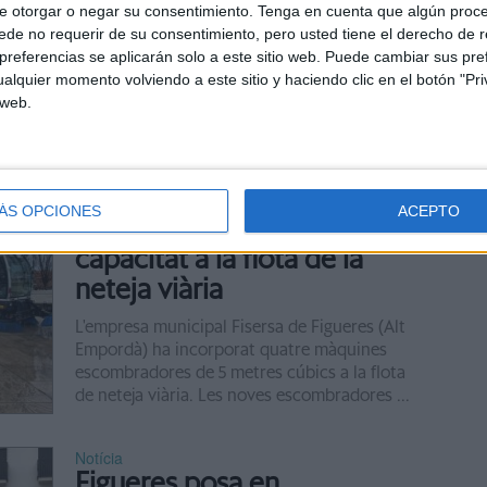
e otorgar o negar su consentimiento.
Tenga en cuenta que algún proc
Fisersa ha contractat onze treballadors per
de no requerir de su consentimiento, pero usted tiene el derecho de r
reforçar l’àrea de neteja viària i cobrir
referencias se aplicarán solo a este sitio web. Puede cambiar sus pref
diverses necessitats sorgides des que
alquier momento volviendo a este sitio y haciendo clic en el botón "Pri
l’empresa plurimunicipal va assumir el servei
 web.
...
Notícia
Figueres incorpora quatre
ÁS OPCIONES
ACEPTO
escombradores de gran
capacitat a la flota de la
neteja viària
L'empresa municipal Fisersa de Figueres (Alt
Empordà) ha incorporat quatre màquines
escombradores de 5 metres cúbics a la flota
de neteja viària. Les noves escombradores ...
Notícia
Figueres posa en