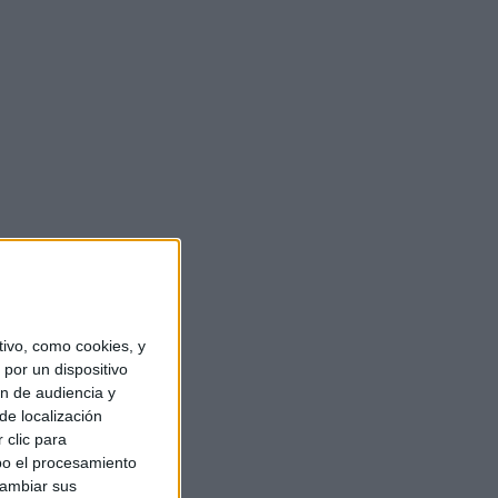
ivo, como cookies, y
por un dispositivo
ón de audiencia y
de localización
 clic para
bo el procesamiento
cambiar sus