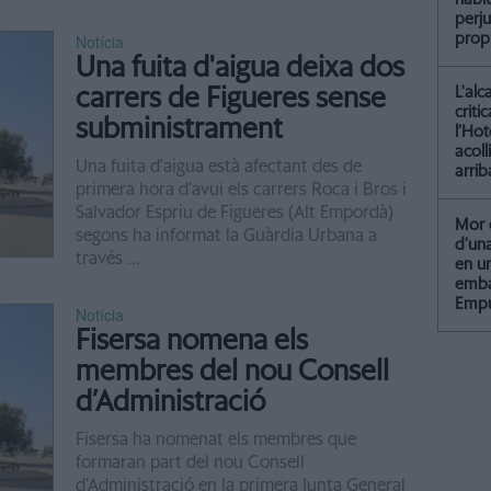
perju
Notícia
propi
Una fuita d'aigua deixa dos
carrers de Figueres sense
L'alc
criti
subministrament
l’Hot
acoll
Una fuita d'aigua està afectant des de
arrib
primera hora d'avui els carrers Roca i Bros i
Salvador Espriu de Figueres (Alt Empordà)
Mor 
segons ha informat la Guàrdia Urbana a
d’un
través ...
en u
emba
Empu
Notícia
Fisersa nomena els
membres del nou Consell
d’Administració
Fisersa ha nomenat els membres que
formaran part del nou Consell
d’Administració en la primera Junta General