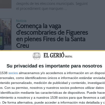
després de les eleccions municipals. Seguint
el procediment que marquen ...
Notícia
Comença la vaga
d'escombraries de Figueres
en plenes Fires de la Santa
Creu
Figueres (Alt Empordà) enceta les Fires i
Festes de la Santa Creu amb una nova vaga
d'escombraries. La vaga ha començat aquest
Su privacidad es importante para nosotros
divendres a les sis del matí i s'allargarà ...
s 1538
socios
almacenamos y/o accedemos a información en un disposit
sonales, como identificadores únicos e información estándar enviada 
Notícia
ntenido personalizado, medición de publicidad y contenido, investigaci
Fisersa incorpora onze
os.
Con su permiso, nosotros y nuestros socios podemos utilizar datos 
nous operaris al servei de
identificación mediante las características de dispositivos. Puede hacer
ntimiento a nosotros y a nuestros 1538 socios para que llevemos a ca
neteja viària a Figueres
. De forma alternativa, puede acceder a información más detallada y 