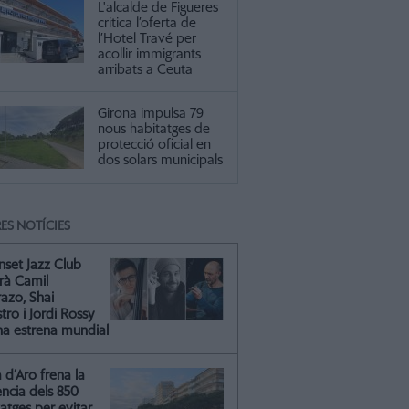
L'alcalde de Figueres
critica l’oferta de
l’Hotel Travé per
acollir immigrants
arribats a Ceuta
Girona impulsa 79
nous habitatges de
protecció oficial en
dos solars municipals
ES NOTÍCIES
nset Jazz Club
irà Camil
azo, Shai
ro i Jordi Rossy
na estrena mundial
a d’Aro frena la
ència dels 850
atges per evitar