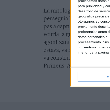
procesamos datos per
para publicidad y co
La mitologia catalana va ad
desarrollo de servici
geográfica precisa e 
perseguia Pirene, que n'era 
otorgarnos su conse
pas a capturar-la, va crema
previamente descrito
preferencias antes d
veuria la gran columna de f
datos personales pue
agonitzant enmig del foc. L
procesamiento. Sus p
consentimiento en cu
estava, va reptar en duel G
inferior de la página
va construir un gran maus
Pirineus. Aquesta tradició 
M