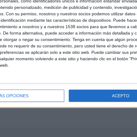
sonales, como identificadores únicos e información estándar enviada 
ntenido personalizado, medición de publicidad y contenido, investigaci
aptar el mite. Deia que Gerió, gairebé s'havia 
os.
Con su permiso, nosotros y nuestros socios podemos utilizar datos 
identificación mediante las características de dispositivos. Puede hacer
la reina, per matar-la i arrabassar-li el pode
ntimiento a nosotros y a nuestros 1538 socios para que llevemos a ca
r una gran estesa de terreny per matar-la. Hè
. De forma alternativa, puede acceder a información más detallada y 
e otorgar o negar su consentimiento.
Tenga en cuenta que algún proc
um i hi correria a veure què passava. Llavors
de no requerir de su consentimiento, pero usted tiene el derecho de r
a va voler salvar, però ja era massa tard. Al
referencias se aplicarán solo a este sitio web. Puede cambiar sus pref
alquier momento volviendo a este sitio y haciendo clic en el botón "Pri
erió i el vencé. En acabat, va arreplegar totes
 web.
oleu en memòria de Pirene i en honor d'ella
la recull l'Atlàntida de Jacint Verdaguer.
ÁS OPCIONES
ACEPTO