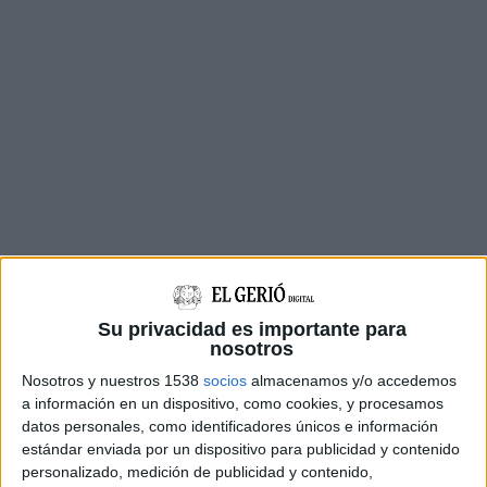
Els ajuntaments han portat al jutjat l’aprovació
definitiva de la modificació puntual de
Su privacidad es importante para
l’ordenança de Figueres que ho regula.
nosotros
Al·leguen que l’augment de preu és de gairebé
Nosotros y nuestros 1538
socios
almacenamos y/o accedemos
el 100% i que és fruit d’una “decisió unilateral”
a información en un dispositivo, como cookies, y procesamos
datos personales, como identificadores únicos e información
de Figueres que “contradiu l’accés a serveis
estándar enviada por un dispositivo para publicidad y contenido
essencials”. En aquest sentit, els consistoris
personalizado, medición de publicidad y contenido,