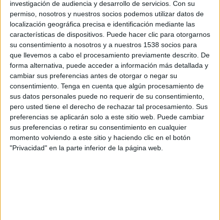
afectats diuen que tramitat l’augment sense “cap
investigación de audiencia y desarrollo de servicios.
Con su
permiso, nosotros y nuestros socios podemos utilizar datos de
tipus d’avís previ” i ho qualifiquen de “falta total
localización geográfica precisa e identificación mediante las
de respecte” envers el funcionament de la resta
características de dispositivos. Puede hacer clic para otorgarnos
d’ajuntaments.
su consentimiento a nosotros y a nuestros 1538 socios para
que llevemos a cabo el procesamiento previamente descrito. De
L’increment suposa que passin de pagar a 0,54
forma alternativa, puede acceder a información más detallada y
cambiar sus preferencias antes de otorgar o negar su
euros el metre cúbic d’aigua a
1,07 euros per
consentimiento.
Tenga en cuenta que algún procesamiento de
metre cúbic
. A més, també ha incrementat la
sus datos personales puede no requerir de su consentimiento,
quota trimestral de servei, que ha passat dels
pero usted tiene el derecho de rechazar tal procesamiento. Sus
preferencias se aplicarán solo a este sitio web. Puede cambiar
138 als més de 1.250 euros. Una dada que suposa
sus preferencias o retirar su consentimiento en cualquier
un increment del 900%, remarquen.
momento volviendo a este sitio y haciendo clic en el botón
"Privacidad" en la parte inferior de la página web.
En un comunicat conjunt, els ajuntaments
detallen que han presentat el recurs contra
l’ordenança de Figueres que preveu l’increment
i asseguren que ho han fet perquè han de
“treballar i lluitar” perquè els seus ciutadans