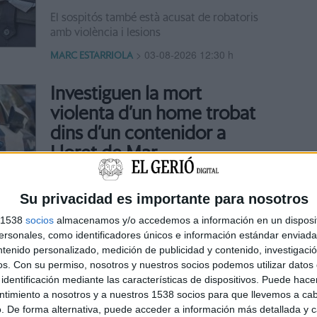
El sospitós també està acusat de robatoris
amb violència i lesions
>
03-08-2026 12:30 h
MARC ESTARRIOLA
Investiguen la mort
violenta d’un home trobat
dins d’un contenidor a
Lloret de Mar
La Divisió d’Investigació Criminal dels
Mossos d’Esquadra s’ha fet càrrec del cas
Su privacidad es importante para nosotros
>
31-07-2026 21:30 h
MARC ESTARRIOLA
s 1538
socios
almacenamos y/o accedemos a información en un disposit
sonales, como identificadores únicos e información estándar enviada 
ntenido personalizado, medición de publicidad y contenido, investigaci
Vidreres acull la prova pilot
os.
Con su permiso, nosotros y nuestros socios podemos utilizar datos 
del model català per
identificación mediante las características de dispositivos. Puede hacer
integrar renovables i
ntimiento a nosotros y a nuestros 1538 socios para que llevemos a ca
. De forma alternativa, puede acceder a información más detallada y 
biodiversitat