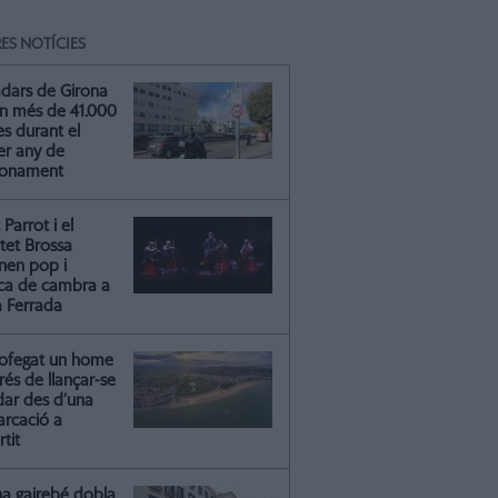
ES NOTÍCIES
adars de Girona
n més de 41.000
s durant el
er any de
ionament
Parrot i el
tet Brossa
onen pop i
ca de cambra a
a Ferrada
ofegat un home
és de llançar-se
dar des d’una
rcació a
rtit
na gairebé dobla