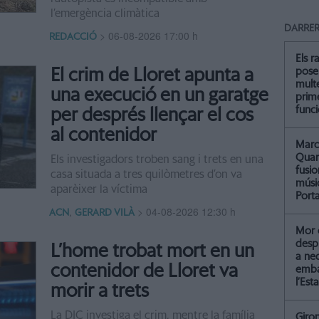
l’emergència climàtica
DARRER
>
06-08-2026 17:00 h
REDACCIÓ
Els r
El crim de Lloret apunta a
pose
multe
una execució en un garatge
prim
func
per després llençar el cos
al contenidor
Marc 
Quar
Els investigadors troben sang i trets en una
fusi
casa situada a tres quilòmetres d’on va
músi
aparèixer la víctima
Port
,
>
04-08-2026 12:30 h
ACN
GERARD VILÀ
Mor 
despr
L’home trobat mort en un
a ne
contenidor de Lloret va
emba
l’Esta
morir a trets
La DIC investiga el crim, mentre la família
Giro