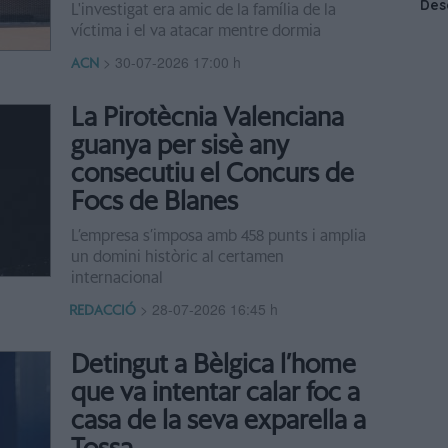
L'investigat era amic de la família de la
víctima i el va atacar mentre dormia
>
30-07-2026 17:00 h
ACN
La Pirotècnia Valenciana
guanya per sisè any
consecutiu el Concurs de
Focs de Blanes
L’empresa s’imposa amb 458 punts i amplia
un domini històric al certamen
internacional
>
28-07-2026 16:45 h
REDACCIÓ
Detingut a Bèlgica l’home
que va intentar calar foc a
casa de la seva exparella a