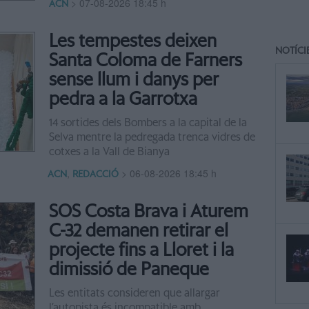
>
07-08-2026 18:45 h
ACN
Les tempestes deixen
NOTÍCI
Santa Coloma de Farners
sense llum i danys per
pedra a la Garrotxa
14 sortides dels Bombers a la capital de la
Selva mentre la pedregada trenca vidres de
cotxes a la Vall de Bianya
,
>
06-08-2026 18:45 h
ACN
REDACCIÓ
SOS Costa Brava i Aturem
C-32 demanen retirar el
projecte fins a Lloret i la
dimissió de Paneque
Les entitats consideren que allargar
l’autopista és incompatible amb