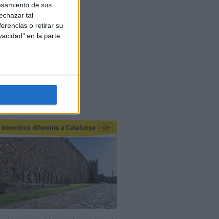
esamiento de sus
echazar tal
erencias o retirar su
vacidad" en la parte