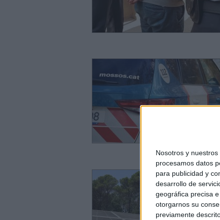
Nosotros y nuestro
procesamos datos per
para publicidad y co
desarrollo de servici
geográfica precisa e 
otorgarnos su conse
previamente descrito