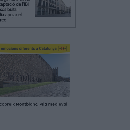
captació de l’IBI
isos buits i
ia apujar el
rrec