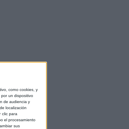
ivo, como cookies, y
por un dispositivo
ón de audiencia y
de localización
 clic para
bo el procesamiento
cambiar sus