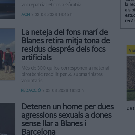
vol repatriar el cos a Gàmbia
la re
als p
>
03-08-2026 16:45 h
ACN
estud
recà
La neteja del fons marí de
Blanes retira mitja tona de
residus després dels focs
artificials
Més de 300 quilos corresponen a material
pirotècnic recollit per 25 submarinistes
voluntaris
>
03-08-2026 16:30 h
REDACCIÓ
Detenen un home per dues
agressions sexuals a dones
sense llar a Blanes i
Barcelona