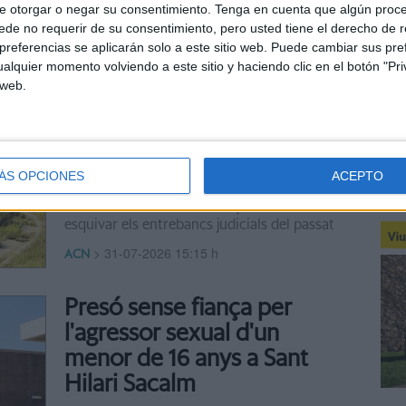
e otorgar o negar su consentimiento.
Tenga en cuenta que algún proc
El parc solar incorpora basses, refugis per a
de no requerir de su consentimiento, pero usted tiene el derecho de r
rèptils i plantes aromàtiques
referencias se aplicarán solo a este sitio web. Puede cambiar sus pref
alquier momento volviendo a este sitio y haciendo clic en el botón "Pri
,
>
31-07-2026 15:15 h
ACN
REDACCIÓ
 web.
La Generalitat reactiva
l’ampliació de la C-32 entre
Blanes i Lloret
ÁS OPCIONES
ACEPTO
El nou estudi definirà el traçat i buscarà
esquivar els entrebancs judicials del passat
>
31-07-2026 15:15 h
ACN
Presó sense fiança per
l'agressor sexual d'un
menor de 16 anys a Sant
Hilari Sacalm