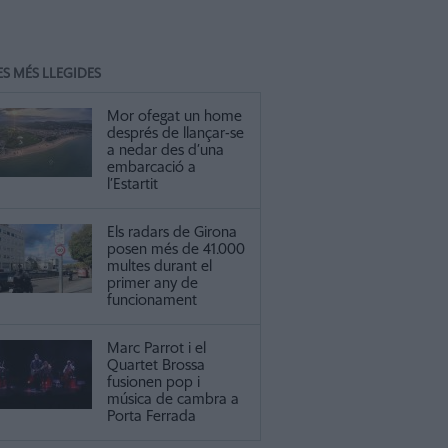
ES MÉS LLEGIDES
Mor ofegat un home
després de llançar-se
a nedar des d’una
embarcació a
l’Estartit
Els radars de Girona
posen més de 41.000
multes durant el
primer any de
funcionament
Marc Parrot i el
Quartet Brossa
fusionen pop i
música de cambra a
Porta Ferrada