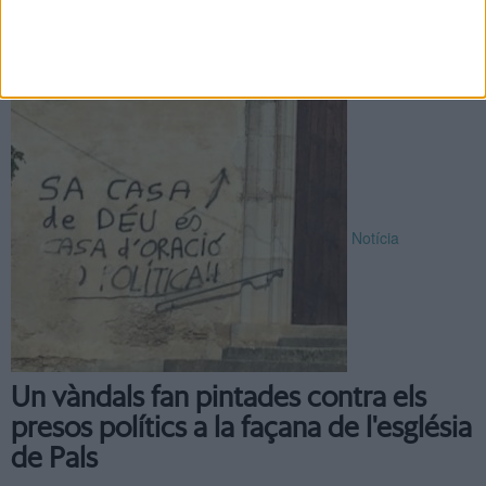
Bisbat de Girona va immatricular part del castell del municipi
al seu nom. Concretament, la part que correspon a l'antiga
sala ...
Notícia
Un vàndals fan pintades contra els
presos polítics a la façana de l'església
de Pals