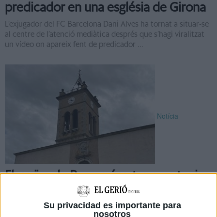
predicador en una església de Girona
L’exjugador del FC Barcelona Dani Alves ha tornat a situar-se
al centre de l’atenció mediàtica després que s’hagi viralitzat
un vídeo on apareix fent de predicador ...
Notícia
Els veïns de Bescanó voten mantenir
el toc de campanes de l'església de
Sant Llorenç
Su privacidad es importante para
nosotros