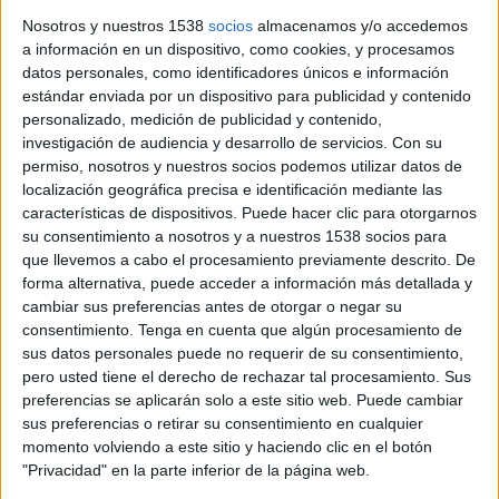
Amb un 85% dels vots a favor, els veïns de Bescanó (Gironès)
Nosotros y nuestros 1538
socios
almacenamos y/o accedemos
han optat per mantenir el toc de campanes de l’església de
a información en un dispositivo, como cookies, y procesamos
Sant Llorenç. L’Ajuntament va organitzar ...
datos personales, como identificadores únicos e información
estándar enviada por un dispositivo para publicidad y contenido
personalizado, medición de publicidad y contenido,
investigación de audiencia y desarrollo de servicios.
Con su
permiso, nosotros y nuestros socios podemos utilizar datos de
localización geográfica precisa e identificación mediante las
características de dispositivos. Puede hacer clic para otorgarnos
Notícia
su consentimiento a nosotros y a nuestros 1538 socios para
que llevemos a cabo el procesamiento previamente descrito. De
forma alternativa, puede acceder a información más detallada y
cambiar sus preferencias antes de otorgar o negar su
consentimiento.
Tenga en cuenta que algún procesamiento de
Les més de 1.100 esglésies gironines
sus datos personales puede no requerir de su consentimiento,
pero usted tiene el derecho de rechazar tal procesamiento. Sus
pateixen vuit robatoris i un acte
preferencias se aplicarán solo a este sitio web. Puede cambiar
vandàlic el 2024
sus preferencias o retirar su consentimiento en cualquier
momento volviendo a este sitio y haciendo clic en el botón
Les més de 1.100 esglésies de la Diòcesi de Girona van patir el
"Privacidad" en la parte inferior de la página web.
2024 un total de vuit robatoris i un acte vandàlic. Els Mossos