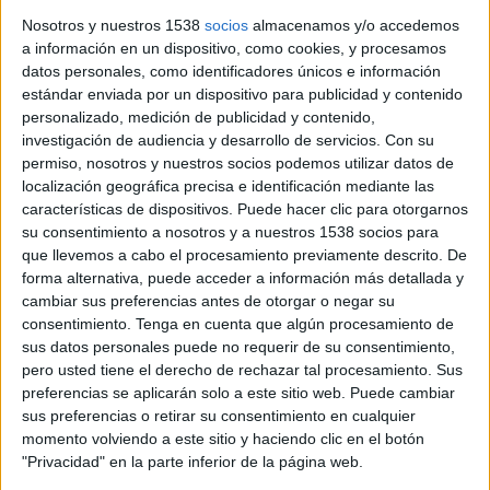
en els propers quatre anys en més de 160 el nombre
Nosotros y nuestros 1538
socios
almacenamos y/o accedemos
d’efectius que té ara mateix el cos a la demarcació de Girona.
a información en un dispositivo, como cookies, y procesamos
...
datos personales, como identificadores únicos e información
estándar enviada por un dispositivo para publicidad y contenido
personalizado, medición de publicidad y contenido,
investigación de audiencia y desarrollo de servicios.
Con su
permiso, nosotros y nuestros socios podemos utilizar datos de
localización geográfica precisa e identificación mediante las
características de dispositivos. Puede hacer clic para otorgarnos
Notícia
su consentimiento a nosotros y a nuestros 1538 socios para
que llevemos a cabo el procesamiento previamente descrito. De
forma alternativa, puede acceder a información más detallada y
cambiar sus preferencias antes de otorgar o negar su
consentimiento.
Tenga en cuenta que algún procesamiento de
Les comarques gironines concentren
sus datos personales puede no requerir de su consentimiento,
pero usted tiene el derecho de rechazar tal procesamiento. Sus
més de 34.600 actuacions dels Agents
preferencias se aplicarán solo a este sitio web. Puede cambiar
Rurals el 2025
sus preferencias o retirar su consentimiento en cualquier
momento volviendo a este sitio y haciendo clic en el botón
Les comarques gironines han registrat 34.677 actuacions dels
"Privacidad" en la parte inferior de la página web.
Agents Rurals durant el 2025, convertint-se en el segon