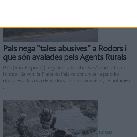
Notícia
Pals nega ''tales abusives'' a Rodors i
que són avalades pels Agents Rurals
Pals (Baix Empordà) nega les "tales abusives" d'arbrat que
l'entitat Salvem la Platja de Pals va denunciar a pinedes
ubicades a la zona de Rodors. En un comunicat, l'Ajuntament
...
Notícia