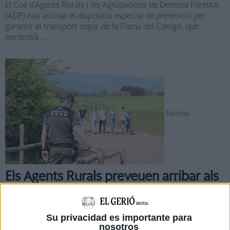
El Cos d’Agents Rurals i les Agrupacions de Defensa Forestal
(ADF) han activat el dispositiu especial de prevenció per
garantir el transport segur de la Flama del Canigó, que
encendrà ...
Notícia
Els Agents Rurals preveuen arribar als
300 efectius a les comarques
gironines el 2030
Su privacidad es importante para
Si tot va segons el previst, els Agents Rurals incrementaran
nosotros