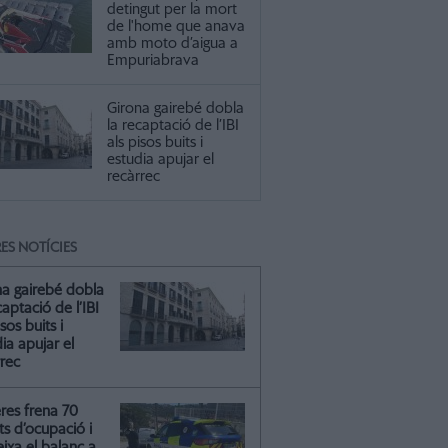
detingut per la mort
de l'home que anava
amb moto d’aigua a
Empuriabrava
Girona gairebé dobla
la recaptació de l’IBI
als pisos buits i
estudia apujar el
recàrrec
ES NOTÍCIES
na gairebé dobla
captació de l’IBI
isos buits i
ia apujar el
rrec
res frena 70
ts d’ocupació i
ixa el balanç a