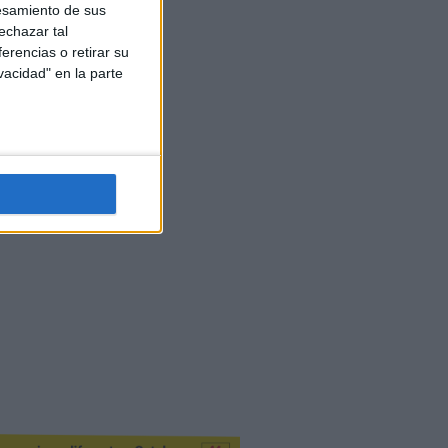
esamiento de sus
echazar tal
erencias o retirar su
vacidad" en la parte