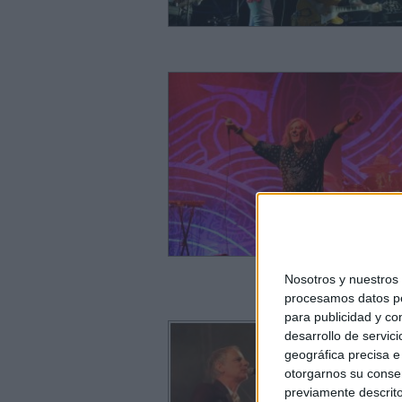
Nosotros y nuestro
procesamos datos per
para publicidad y co
desarrollo de servici
geográfica precisa e 
otorgarnos su conse
previamente descrito