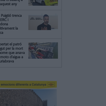
 aquest any
Puigtió trenca
ERC i
ndona
itivament la
ica
ibertat el patró
gut per la mort
'home que anava
moto d’aigua a
riabrava