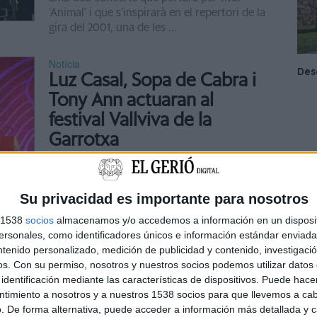
‘Animal’ i que s’inspirarà en el repertori de la
gira del 2001, una de les ...
Notícia
Luz Casal, Sopa de Cabra i
Tony Ann actuaran al
festival Vallviva de la
Garrotxa
La cantant Luz Casal, el grup Sopa de Cabra
i el pianista Tony Ann són alguns dels caps
de cartell del Festival Vallviva per aquest
Su privacidad es importante para nosotros
estiu, que es farà entre el 9 i el 13 de juliol al
s 1538
socios
almacenamos y/o accedemos a información en un disposit
cor ...
sonales, como identificadores únicos e información estándar enviada 
ntenido personalizado, medición de publicidad y contenido, investigaci
Notícia
os.
Con su permiso, nosotros y nuestros socios podemos utilizar datos 
Sopa de Cabra i Els Pets
identificación mediante las características de dispositivos. Puede hacer
compartiran escenari a
ntimiento a nosotros y a nuestros 1538 socios para que llevemos a ca
. De forma alternativa, puede acceder a información más detallada y 
Roses 25 anys després