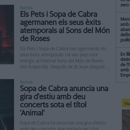
zero
Notícia
Els Pets i Sopa de Cabra
Marc 
agermanen els seus èxits
amb 
atemporals al Sons del Món
aba
defin
de Roses
polít
Els Pets i Sopa de Cabra han agermanat els
En ll
seus èxits atemporals i el seu pop rock
detin
enèrgic al Festival Sons del Món de Roses
de l
(Alt Empordà). Després de 25 anys d’aquell ...
amb 
Empu
Notícia
Sopa de Cabra anuncia una
gira d'estiu amb deu
concerts sota el títol
'Animal'
Sopa de Cabra ha anunciat una gira d’estiu
amb deu concerts que portarà per títol