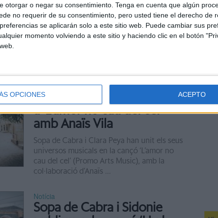
e otorgar o negar su consentimiento.
Tenga en cuenta que algún proc
de no requerir de su consentimiento, pero usted tiene el derecho de r
Sopa de Cabra i Els Pets junts després de 25
referencias se aplicarán solo a este sitio web. Puede cambiar sus pref
anys. El festival Sons del Món de Roses (Alt
alquier momento volviendo a este sitio y haciendo clic en el botón "Pri
Empordà) ha programat per al 2 d'agost una
 web.
nit única amb els concerts dels dos ...
Notícia
Sopa de Cabra i Clara Peya
uneixen els seus universos
ÁS OPCIONES
ACEPTO
a ‘L’amor no cau del cel’
amb Anaïs Vila
Sopa de Cabra i Clara Peya han unit els seus
universos musicals en la cançó ‘L’amor no
cau del cel’ (Promo Arts Music), amb la
col·laboració d’Anaïs ...
Notícia
Sopa de Cabra i Sidonie