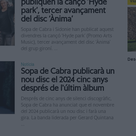
publiquen la cançó ‘Hyde
park’, tercer avançament
del disc ‘Ànima’
Sopa de Cabra i Sidonie han publicat aquest
divendres la cançó ‘Hyde park’ (Promo Arts
Music), tercer avançament del disc ‘Ànima’
del grup gironí. ...
Notícia
Sopa de Cabra publicarà un
nou disc el 2024 cinc anys
després de l'últim àlbum
Després de cinc anys de silenci discogràfic,
Sopa de Cabra ha anunciat que el novembre
del 2024 publicarà un nou disc i farà una
gira. La banda liderada per Gerard Quintana
...