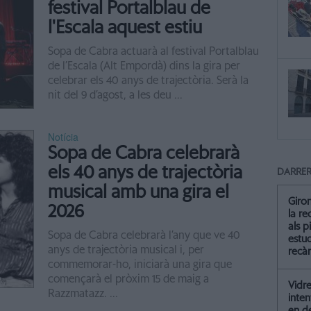
festival Portalblau de
l'Escala aquest estiu
Sopa de Cabra actuarà al festival Portalblau
de l’Escala (Alt Empordà) dins la gira per
celebrar els 40 anys de trajectòria. Serà la
nit del 9 d’agost, a les deu ...
Notícia
Sopa de Cabra celebrarà
els 40 anys de trajectòria
DARRER
musical amb una gira el
Giro
2026
la re
als p
Sopa de Cabra celebrarà l’any que ve 40
estud
anys de trajectòria musical i, per
recà
commemorar-ho, iniciarà una gira que
començarà el pròxim 15 de maig a
Vidre
Razzmatazz. ...
inten
en de