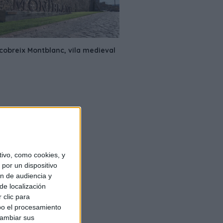
ivo, como cookies, y
por un dispositivo
ón de audiencia y
de localización
 clic para
bo el procesamiento
cambiar sus