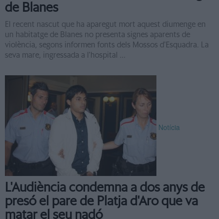
de Blanes
El recent nascut que ha aparegut mort aquest diumenge en
un habitatge de Blanes no presenta signes aparents de
violència, segons informen fonts dels Mossos d'Esquadra. La
seva mare, ingressada a l'hospital ...
Notícia
L'Audiència condemna a dos anys de
presó el pare de Platja d'Aro que va
matar el seu nadó