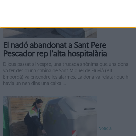
Notícia
El nadó abandonat a Sant Pere
Pescador rep l'alta hospitalària
Dijous passat al vespre, una trucada anònima que una dona
va fer des d'una cabina de Sant Miquel de Fluvià (Alt
Empordà) va encendre les alarmes. La dona va relatar que hi
havia un nen dins una caixa ...
Notícia