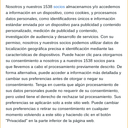
venia droga mentre passejava el seu
Nosotros y nuestros 1538
socios
almacenamos y/o accedemos
nadó amb cotxet
a información en un dispositivo, como cookies, y procesamos
datos personales, como identificadores únicos e información
Els Mossos d’Esquadra han detingut a Figueres una dona de 21
estándar enviada por un dispositivo para publicidad y contenido
anys que es dedicava a vendre droga, mentre passejava el seu
personalizado, medición de publicidad y contenido,
nadó amb un cotxet. Els fets es van produir el 19 de juliol
investigación de audiencia y desarrollo de servicios.
Con su
passat ...
permiso, nosotros y nuestros socios podemos utilizar datos de
localización geográfica precisa e identificación mediante las
características de dispositivos. Puede hacer clic para otorgarnos
su consentimiento a nosotros y a nuestros 1538 socios para
que llevemos a cabo el procesamiento previamente descrito. De
forma alternativa, puede acceder a información más detallada y
Notícia
cambiar sus preferencias antes de otorgar o negar su
consentimiento.
Tenga en cuenta que algún procesamiento de
sus datos personales puede no requerir de su consentimiento,
pero usted tiene el derecho de rechazar tal procesamiento. Sus
preferencias se aplicarán solo a este sitio web. Puede cambiar
sus preferencias o retirar su consentimiento en cualquier
Troben un nadó mort dins una
momento volviendo a este sitio y haciendo clic en el botón
"Privacidad" en la parte inferior de la página web.
paperera a la Bisbal