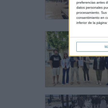
preferencias antes d
datos personales pue
procesamiento. Sus p
consentimiento en cu
inferior de la página
M