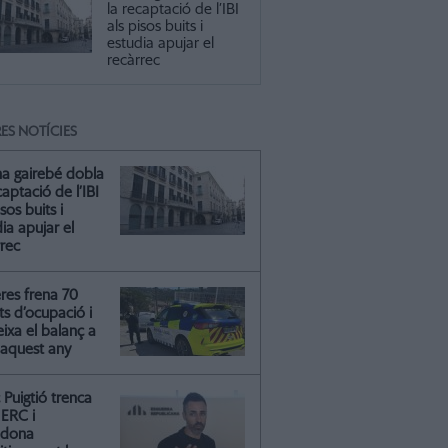
la recaptació de l’IBI
als pisos buits i
estudia apujar el
recàrrec
ES NOTÍCIES
na gairebé dobla
captació de l’IBI
isos buits i
ia apujar el
rrec
res frena 70
ts d’ocupació i
ixa el balanç a
 aquest any
Puigtió trenca
ERC i
ndona