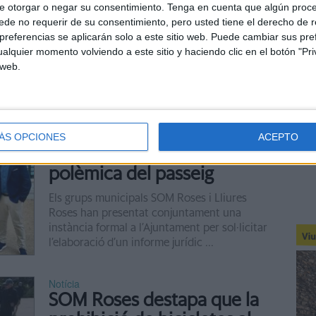
e otorgar o negar su consentimiento.
Tenga en cuenta que algún proc
La reforma i l’allargament del passeig
de no requerir de su consentimiento, pero usted tiene el derecho de r
marítim de Platja d’Aro (Baix Empordà)
referencias se aplicarán solo a este sitio web. Puede cambiar sus pref
costarà més de 14 milions d’euros (MEUR) i
alquier momento volviendo a este sitio y haciendo clic en el botón "Pri
l’ajuntament vol que l’obra ...
 web.
Notícia
SOM Roses i Lliures Roses
forcen l'Ajuntament a fer un
ÁS OPCIONES
ACEPTO
informe jurídic sobre la
polèmica del passeig
Els grups municipals SOM Roses i Lliures
Roses han presentat conjuntament una
instància formal a l’Ajuntament per sol·licitar
l’elaboració d’un informe jurídic ...
Notícia
SOM Roses destapa que la