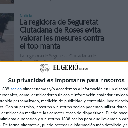
Notícia
La regidora de Seguretat
Ciutadana de Roses evita
valorar les mesures contra
el top manta
La regidora de Seguretat Ciutadana de
Roses, Olga Simarro, ha evitat fer una
valoració prematura de la prova pilot
iniciada el 14 d’abril per combatre el top
Su privacidad es importante para nosotros
manta, en considerar que encara ...
s 1538
socios
almacenamos y/o accedemos a información en un disposit
Notícia
sonales, como identificadores únicos e información estándar enviada 
La reforma del passeig de
ntenido personalizado, medición de publicidad y contenido, investigaci
os.
Con su permiso, nosotros y nuestros socios podemos utilizar datos 
Platja d'Aro costarà més de
identificación mediante las características de dispositivos. Puede hacer
14 MEUR i estarà feta el
ntimiento a nosotros y a nuestros 1538 socios para que llevemos a ca
2030
. De forma alternativa, puede acceder a información más detallada y 