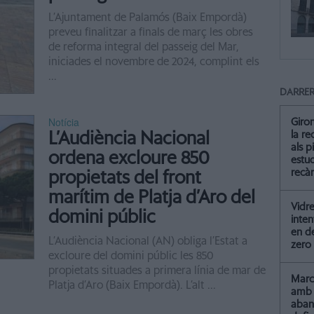
L’Ajuntament de Palamós (Baix Empordà)
preveu finalitzar a finals de març les obres
de reforma integral del passeig del Mar,
iniciades el novembre de 2024, complint els
...
DARRER
Notícia
Giro
L’Audiència Nacional
la re
als p
ordena excloure 850
estud
recà
propietats del front
marítim de Platja d’Aro del
Vidre
domini públic
inten
en de
L’Audiència Nacional (AN) obliga l’Estat a
zero
excloure del domini públic les 850
propietats situades a primera línia de mar de
Marc 
Platja d’Aro (Baix Empordà). L’alt ...
amb 
aba