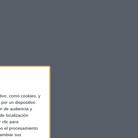
ivo, como cookies, y
por un dispositivo
ón de audiencia y
de localización
 clic para
bo el procesamiento
cambiar sus