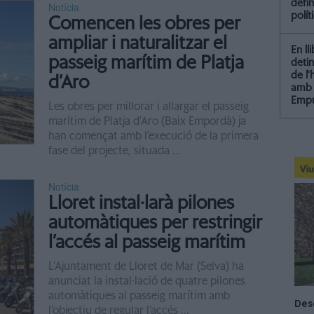
defin
Notícia
polít
Comencen les obres per
ampliar i naturalitzar el
En ll
passeig marítim de Platja
detin
de l
d’Aro
amb 
Empu
Les obres per millorar i allargar el passeig
marítim de Platja d’Aro (Baix Empordà) ja
han començat amb l’execució de la primera
fase del projecte, situada ...
Notícia
Lloret instal·larà pilones
automàtiques per restringir
l’accés al passeig marítim
L’Ajuntament de Lloret de Mar (Selva) ha
anunciat la instal·lació de quatre pilones
automàtiques al passeig marítim amb
l’objectiu de regular l’accés ...