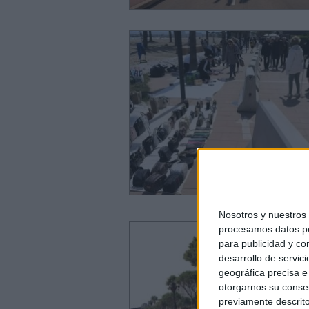
Nosotros y nuestro
procesamos datos per
para publicidad y co
desarrollo de servici
geográfica precisa e 
otorgarnos su conse
previamente descrito