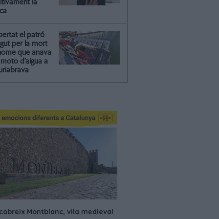
itivament la
ica
ibertat el patró
gut per la mort
'home que anava
moto d’aigua a
riabrava