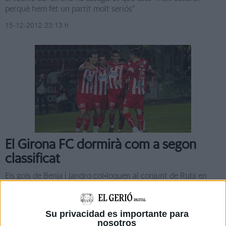
perquè hem fet un partit molt seriós"
15-12-2012 23:13 h
El Girona FC dormirà com a segon
classificat
Els gols de Benja i Jandro col•loquen al conjunt de Rubi en
zona d’ascens directe a Primera Divisió
15-12-2012 22:16 h
Su privacidad es importante para
nosotros