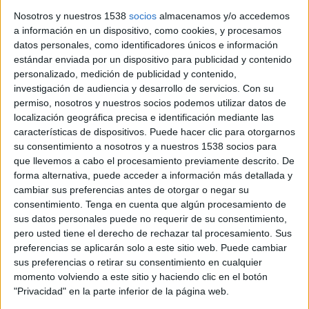
Nosotros y nuestros 1538
socios
almacenamos y/o accedemos
a información en un dispositivo, como cookies, y procesamos
datos personales, como identificadores únicos e información
estándar enviada por un dispositivo para publicidad y contenido
personalizado, medición de publicidad y contenido,
investigación de audiencia y desarrollo de servicios.
Con su
permiso, nosotros y nuestros socios podemos utilizar datos de
localización geográfica precisa e identificación mediante las
El Girona FC torna a Montilivi amb
características de dispositivos. Puede hacer clic para otorgarnos
su consentimiento a nosotros y a nuestros 1538 socios para
l'objectiu de retrobar-se amb la
que llevemos a cabo el procesamiento previamente descrito. De
victòria
forma alternativa, puede acceder a información más detallada y
cambiar sus preferencias antes de otorgar o negar su
Els de Rubi es veuran les cares amb el Vila-real a partir de les
consentimiento.
Tenga en cuenta que algún procesamiento de
20:00h (Esport 3)
sus datos personales puede no requerir de su consentimiento,
15-12-2012 00:00 h
pero usted tiene el derecho de rechazar tal procesamiento. Sus
preferencias se aplicarán solo a este sitio web. Puede cambiar
sus preferencias o retirar su consentimiento en cualquier
momento volviendo a este sitio y haciendo clic en el botón
"Privacidad" en la parte inferior de la página web.