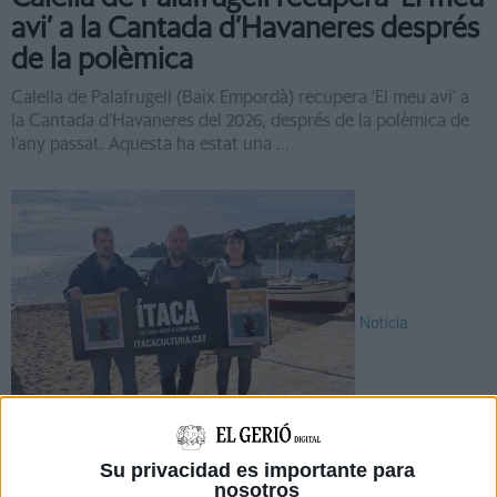
avi’ a la Cantada d’Havaneres després
de la polèmica
Calella de Palafrugell (Baix Empordà) recupera ‘El meu avi’ a
la Cantada d’Havaneres del 2026, després de la polèmica de
l’any passat. Aquesta ha estat una ...
Notícia
Els Amics de les Arts tancaran l'ÍTACA
Su privacidad es importante para
nosotros