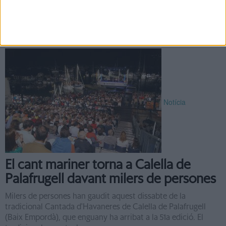
Calella de Palafrugell es prepara per viure la tradicional
Cantada d'Havaneres, que aquest 2018 ja arriba a la 52 edició.
Serà, com sempre, a l'auditori que es munta a la platja de ...
Notícia
El cant mariner torna a Calella de
Palafrugell davant milers de persones
Milers de persones han gaudit aquest dissabte de la
tradicional Cantada d'Havaneres de Calella de Palafrugell
(Baix Empordà), que enguany ha arribat a la 51a edició. El