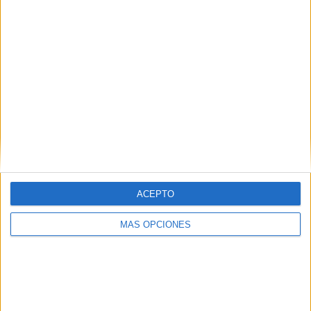
Calella de Palafrugell aplega unes
25.000 persones en la Cantada
d'Havaneres
Calella de Palafrugell (Baix Empordà) ha recuperat aquest
dissabte a la nit la Cantada d'Havaneres en les condicions
que es feia abans de la pandèmia. La 55a edició d'aquesta ...
ACEPTO
Notícia
MÁS OPCIONES