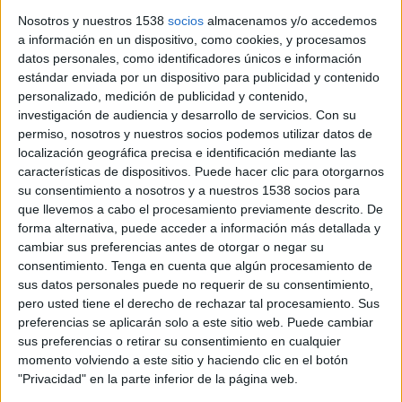
2026 a l’escenari de la Cantada
Nosotros y nuestros 1538
socios
almacenamos y/o accedemos
d’Havaneres de Calella
a información en un dispositivo, como cookies, y procesamos
datos personales, como identificadores únicos e información
La 14a edició del Festival ÍTACA ja té concert de cloenda: Els
estándar enviada por un dispositivo para publicidad y contenido
Amics de les Arts actuaran el diumenge 5 de juliol del 2026 a
personalizado, medición de publicidad y contenido,
la platja de Port Bo de Calella de Palafrugell, un ...
investigación de audiencia y desarrollo de servicios.
Con su
permiso, nosotros y nuestros socios podemos utilizar datos de
localización geográfica precisa e identificación mediante las
características de dispositivos. Puede hacer clic para otorgarnos
su consentimiento a nosotros y a nuestros 1538 socios para
que llevemos a cabo el procesamiento previamente descrito. De
Notícia
forma alternativa, puede acceder a información más detallada y
cambiar sus preferencias antes de otorgar o negar su
consentimiento.
Tenga en cuenta que algún procesamiento de
sus datos personales puede no requerir de su consentimiento,
pero usted tiene el derecho de rechazar tal procesamiento. Sus
preferencias se aplicarán solo a este sitio web. Puede cambiar
La 42a Cantada d'Havaneres de Platja
sus preferencias o retirar su consentimiento en cualquier
d'Aro tindrà Port Bo, Les Anxoves i
momento volviendo a este sitio y haciendo clic en el botón
"Privacidad" en la parte inferior de la página web.
Arjau