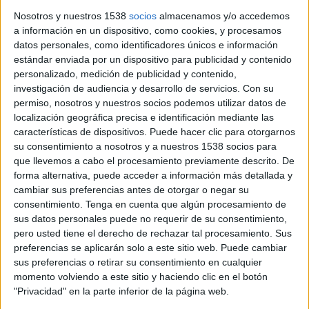
de sis metres a la Ronda del Parc de
Nosotros y nuestros 1538
socios
almacenamos y/o accedemos
Figueres
a información en un dispositivo, como cookies, y procesamos
datos personales, como identificadores únicos e información
Una canonada d'aigües residuals ha rebentat i l'asfalt s'ha
estándar enviada por un dispositivo para publicidad y contenido
esfondrat
personalizado, medición de publicidad y contenido,
investigación de audiencia y desarrollo de servicios.
Con su
permiso, nosotros y nuestros socios podemos utilizar datos de
localización geográfica precisa e identificación mediante las
características de dispositivos. Puede hacer clic para otorgarnos
su consentimiento a nosotros y a nuestros 1538 socios para
Notícia
que llevemos a cabo el procesamiento previamente descrito. De
forma alternativa, puede acceder a información más detallada y
cambiar sus preferencias antes de otorgar o negar su
consentimiento.
Tenga en cuenta que algún procesamiento de
sus datos personales puede no requerir de su consentimiento,
El PSC de Figueres titlla Santi Vila
pero usted tiene el derecho de rechazar tal procesamiento. Sus
preferencias se aplicarán solo a este sitio web. Puede cambiar
'd'inoperant' per la possible pèrdua de
sus preferencias o retirar su consentimiento en cualquier
l'escola Montessori
momento volviendo a este sitio y haciendo clic en el botón
"Privacidad" en la parte inferior de la página web.
El govern municipal considera 'contradictori' el