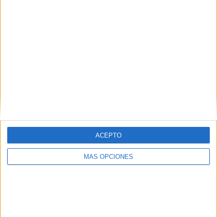
ACEPTO
MÁS OPCIONES
NOTÍCIES MÉS LLEGIDES
Mor ofegat un home després de
llançar-se a nedar des d’una
embarcació a l’Estartit