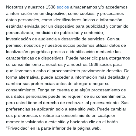
Els Mossos d’Esquadra han detingut un home de 52 anys per
Nosotros y nuestros 1538
socios
almacenamos y/o accedemos
agredir amb líquid corrosiu i calar foc a la seva parella a
a información en un dispositivo, como cookies, y procesamos
Fornells de la Selva (Gironès). Segons ha avançat el diari ...
datos personales, como identificadores únicos e información
estándar enviada por un dispositivo para publicidad y contenido
personalizado, medición de publicidad y contenido,
investigación de audiencia y desarrollo de servicios.
Con su
permiso, nosotros y nuestros socios podemos utilizar datos de
localización geográfica precisa e identificación mediante las
características de dispositivos. Puede hacer clic para otorgarnos
Notícia
su consentimiento a nosotros y a nuestros 1538 socios para
que llevemos a cabo el procesamiento previamente descrito. De
forma alternativa, puede acceder a información más detallada y
cambiar sus preferencias antes de otorgar o negar su
consentimiento.
Tenga en cuenta que algún procesamiento de
Un ferit greu i dos lleus en un xoc
sus datos personales puede no requerir de su consentimiento,
frontal entre dos turismes a l'N-II a
pero usted tiene el derecho de rechazar tal procesamiento. Sus
preferencias se aplicarán solo a este sitio web. Puede cambiar
Fornells de la Selva
sus preferencias o retirar su consentimiento en cualquier
momento volviendo a este sitio y haciendo clic en el botón
Una dona ha resultat ferida greu i un home i una dona lleus
"Privacidad" en la parte inferior de la página web.
en una col·lisió frontal entre dos turismes a Fornells de la
Selva (Gironès) aquest diumenge al migdia, segons ha