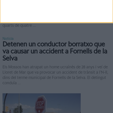
estafar una asseguradora
Els Mossos d'Esquadra han atrapat una parella per intentar
estafar una companyia asseguradora carregant-li les culpes
un accident a la carretera N-II. El 10 d'octubre cap a dos
quarts de quatre ...
Notícia
Detenen un conductor borratxo que
va causar un accident a Fornells de la
Selva
Els Mossos han atrapat un home ucraïnès de 28 anys i veí de
Lloret de Mar que va provocar un accident de trànsit a l'N-II,
dins del terme municipal de Fornells de la Selva. El detingut
conduïa ...