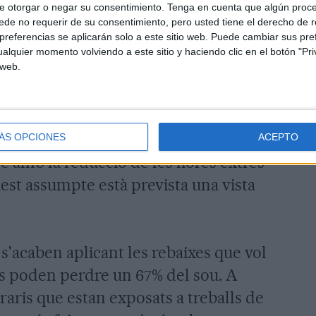
rs.
e otorgar o negar su consentimiento.
Tenga en cuenta que algún proc
de no requerir de su consentimiento, pero usted tiene el derecho de r
referencias se aplicarán solo a este sitio web. Puede cambiar sus pref
ent del comitè, aquest pacte ha
alquier momento volviendo a este sitio y haciendo clic en el botón "Pri
 web.
n signi un de nou i, per tant, no volen
gociació dels tres mesos "imposat
en en acord, els treballadors
te als jutjats, com ja han fet
ÁS OPCIONES
ACEPTO
 amb la reducció de les hores extres
quest assumpte està prevista una vista
.
s'acaben aplicant les rebaixes que vol
ors poden perdre un 67% del sou. A
aris que estan exposats a treballs de