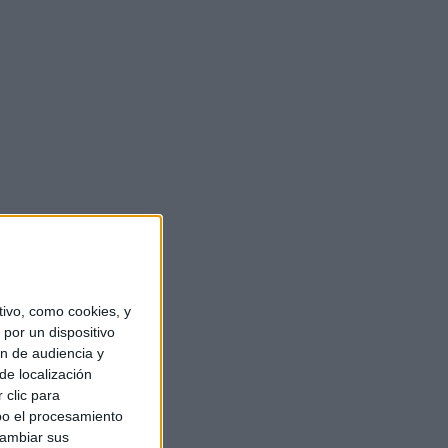
ivo, como cookies, y
por un dispositivo
ón de audiencia y
de localización
 clic para
bo el procesamiento
cambiar sus