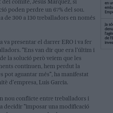
t del comitè, Jesús Márquez, si
en u
emba
ecció poden perdre un 67% del sou.
Empu
la de 300 a 130 treballadors en només
Ja só
denu
l'agè
de l'
 va presentar el darrer ERO i va fer
inves
lladors. "Ens van dir que era l'últim i
 de la solució però veiem que les
aments continuen, hem perdut la
 es pot aguantar més", ha manifestat
tè d'empresa, Luís Garcia.
n nou conflicte entre treballadors i
a decidir "imposar una modificació