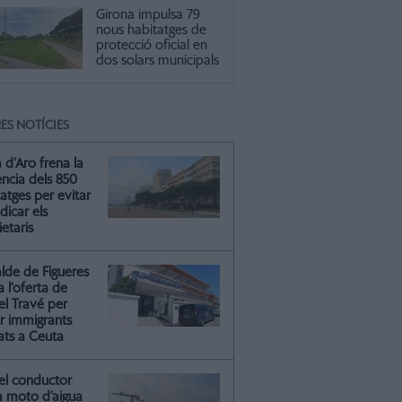
Girona impulsa 79
nous habitatges de
protecció oficial en
dos solars municipals
ES NOTÍCIES
a d’Aro frena la
ència dels 850
atges per evitar
dicar els
etaris
alde de Figueres
ca l’oferta de
el Travé per
ir immigrants
ats a Ceuta
el conductor
a moto d’aigua