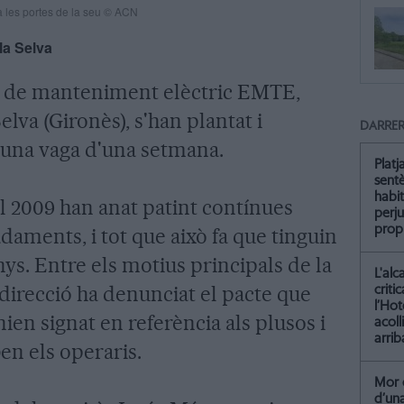
 les portes de la seu © ACN
la Selva
a de manteniment elèctric EMTE,
elva (Gironès), s'han plantat i
DARRER
una vaga d'una setmana.
Platj
sent
habit
l 2009 han anat patint contínues
perju
propi
daments, i tot que això fa que tinguin
ys. Entre els motius principals de la
L'alc
a direcció ha denunciat el pacte que
criti
l’Hot
ien signat en referència als plusos i
acoll
arrib
n els operaris.
Mor 
d’un