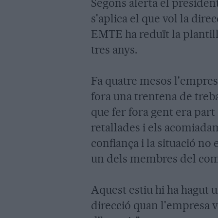
Segons alerta el presiden
s'aplica el que vol la dir
EMTE ha reduït la plantil
tres anys.
Fa quatre mesos l'empresa
fora una trentena de treba
que fer fora gent era part
retallades i els acomiad
confiança i la situació no
un dels membres del comi
Aquest estiu hi ha hagut u
direcció quan l'empresa v