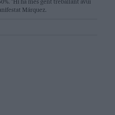
 50%. "Hi ha més gent treballant avui
anifestat Márquez.