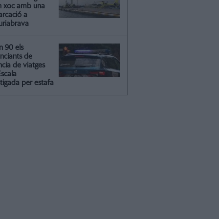
n xoc amb una
rcació a
riabrava
n 90 els
nciants de
ncia de viatges
Escala
tigada per estafa