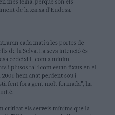
nen més feina, perquè són els
iment de la xarxa d'Endesa.
ntraran cada matí a les portes de
lls de la Selva. La seva intenció és
sa cedeixi i , com a mínim,
 i plusos tal i com estan fixats en el
l 2009 hem anat perdent sou i
està fent fora gent molt formada", ha
omitè.
 criticat els serveis mínims que la