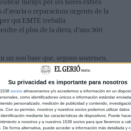
 cobrar menys per les hores extres
s d'avaria o reparacions urgents de la
 per qui EMTE treballa
rdre el plus de la dieta, d'uns 300
n un sou base que, segons sostenen,
doneix gràcies a plusos i complements
re aquests, hi ha el plus de
Su privacidad es importante para nosotros
ció, el de guàrdia o el de treballar amb
s 1538
socios
almacenamos y/o accedemos a información en un disposit
licat el president del comitè
sonales, como identificadores únicos e información estándar enviada 
 la direcció ha denunciat aquest
ntenido personalizado, medición de publicidad y contenido, investigaci
os.
Con su permiso, nosotros y nuestros socios podemos utilizar datos 
ixar els plusos i complements i ha
identificación mediante las características de dispositivos. Puede hacer
ntimiento a nosotros y a nuestros 1538 socios para que llevemos a ca
iació de 3 mesos per arribar a un
. De forma alternativa, puede acceder a información más detallada y 