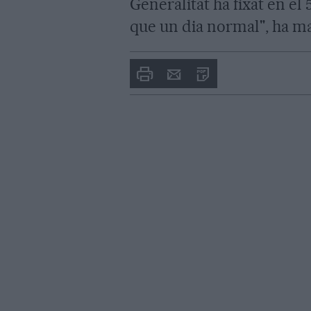
Generalitat ha fixat en el
que un dia normal", ha m
Imprimir
Envia
PDF
a
un
amic