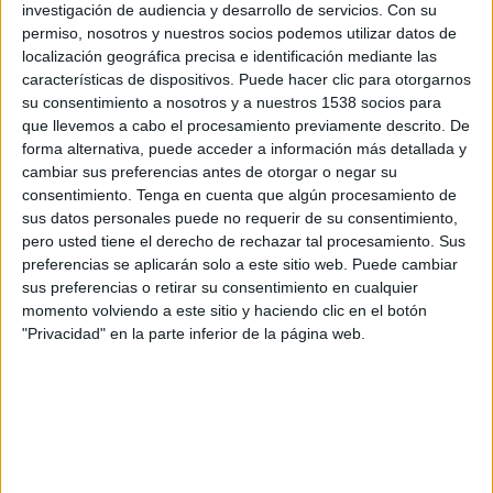
investigación de audiencia y desarrollo de servicios.
Con su
d'instrucció en funcions de guàrdia de Girona
permiso, nosotros y nuestros socios podemos utilizar datos de
que properament citarà a declarar la parella
localización geográfica precisa e identificación mediante las
com a suposats autors d'un delicte d'estafa.
características de dispositivos. Puede hacer clic para otorgarnos
su consentimiento a nosotros y a nuestros 1538 socios para
que llevemos a cabo el procesamiento previamente descrito. De
La dona té 30 anys, és veïna de Vidreres i de
forma alternativa, puede acceder a información más detallada y
cambiar sus preferencias antes de otorgar o negar su
nacionalitat romanesa mentre que l'home té 36
consentimiento.
Tenga en cuenta que algún procesamiento de
anys, és veí d'Anglès i de nacionalitat
sus datos personales puede no requerir de su consentimiento,
portuguesa.
pero usted tiene el derecho de rechazar tal procesamiento. Sus
preferencias se aplicarán solo a este sitio web. Puede cambiar
sus preferencias o retirar su consentimiento en cualquier
momento volviendo a este sitio y haciendo clic en el botón
"Privacidad" en la parte inferior de la página web.