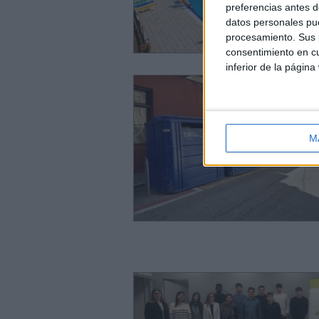
preferencias antes d
datos personales pue
procesamiento. Sus p
consentimiento en cu
inferior de la página
M