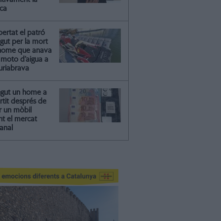
ica
ibertat el patró
gut per la mort
'home que anava
moto d’aigua a
riabrava
ngut un home a
artit després de
r un mòbil
nt el mercat
anal