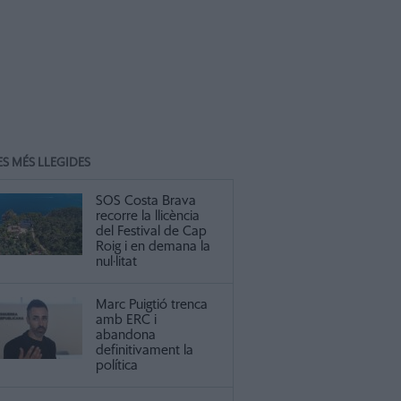
ES MÉS LLEGIDES
SOS Costa Brava
recorre la llicència
del Festival de Cap
Roig i en demana la
nul·litat
Marc Puigtió trenca
amb ERC i
abandona
definitivament la
política