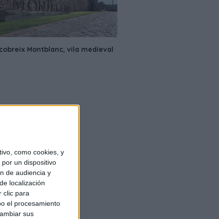
ivo, como cookies, y
por un dispositivo
ón de audiencia y
de localización
 clic para
bo el procesamiento
cambiar sus