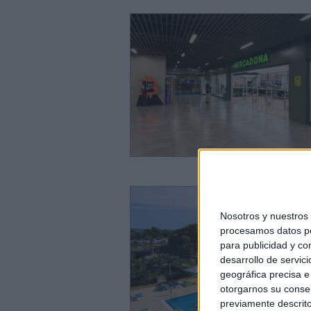
Nosotros y nuestro
procesamos datos per
para publicidad y co
desarrollo de servici
geográfica precisa e 
otorgarnos su conse
previamente descrito