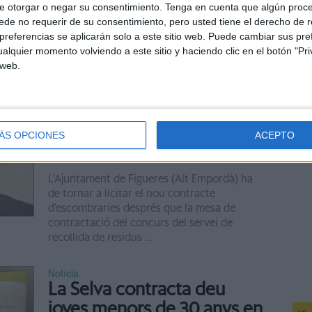
e otorgar o negar su consentimiento.
Tenga en cuenta que algún proc
Llatina per venir a fer la temporada. El
de no requerir de su consentimiento, pero usted tiene el derecho de r
president de l’entitat, Miquel Gotanegra, ...
referencias se aplicarán solo a este sitio web. Puede cambiar sus pref
alquier momento volviendo a este sitio y haciendo clic en el botón "Pri
 web.
Notícia
Uns errors en les ofertes
del servei d'escombraries
obliga Figueres a licitar de
ÁS OPCIONES
ACEPTO
nou
L'Ajuntament de Figueres (Alt Empordà) ha
de tornar a licitar el nou contracte
d'escombraries després que la mesa de
contractació del concurs del servei de
recollida de residus ...
Notícia
La Selva contracta deu
joves menors de 30 anys en