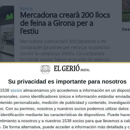
Notícia
Mercadona crearà 200 llocs
de feina a Girona per a
l’estiu
Mercadona contractarà 200 persones a les
comarques gironines per reforçar la plantilla
durant la campanya d’estiu. La companyia
ha iniciat aquest febrer el procés de selecció
...
Notícia
Su privacidad es importante para nosotros
Els càmpings gironins
s 1538
socios
almacenamos y/o accedemos a información en un disposit
contractaran 200
sonales, como identificadores únicos e información estándar enviada 
ntenido personalizado, medición de publicidad y contenido, investigaci
treballadors a l’Amèrica
os.
Con su permiso, nosotros y nuestros socios podemos utilizar datos 
Llatina
identificación mediante las características de dispositivos. Puede hacer
ntimiento a nosotros y a nuestros 1538 socios para que llevemos a ca
L’Associació de Càmpings de Girona treballa
. De forma alternativa, puede acceder a información más detallada y 
per portar unes 200 persones de l’Amèrica