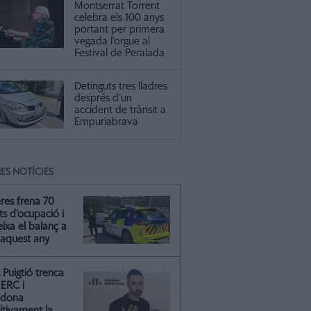
Montserrat Torrent
celebra els 100 anys
portant per primera
vegada l’orgue al
Festival de Peralada
Detinguts tres lladres
després d’un
accident de trànsit a
Empuriabrava
ES NOTÍCIES
res frena 70
ts d’ocupació i
ixa el balanç a
 aquest any
Puigtió trenca
ERC i
ndona
itivament la