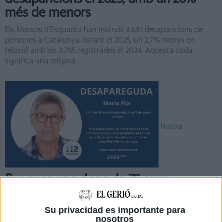
més de menors
Els Mossos d’Esquadra han instruït 3.682 desaparicions de
persones a Catalunya durant el 2025, un 2,7% menys en
relació amb les 3.785 registrades el 2024. Aquesta dada
significa una mitjana ...
Notícia
Busquen una dona de 78 anys
desapareguda a Roses
Su privacidad es importante para
Els Mossos d’Esquadra han activat un dispositiu de recerca
nosotros
per localitzar María Flor, una dona de 78 anys desapareguda