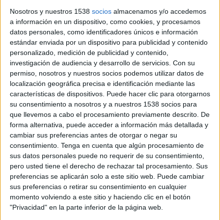
el passat 4 de gener al municipi de Roses (Alt Empordà). El
Nosotros y nuestros 1538
socios
almacenamos y/o accedemos
cos ...
a información en un dispositivo, como cookies, y procesamos
datos personales, como identificadores únicos e información
estándar enviada por un dispositivo para publicidad y contenido
personalizado, medición de publicidad y contenido,
investigación de audiencia y desarrollo de servicios.
Con su
permiso, nosotros y nuestros socios podemos utilizar datos de
localización geográfica precisa e identificación mediante las
Notícia
características de dispositivos. Puede hacer clic para otorgarnos
su consentimiento a nosotros y a nuestros 1538 socios para
que llevemos a cabo el procesamiento previamente descrito. De
forma alternativa, puede acceder a información más detallada y
cambiar sus preferencias antes de otorgar o negar su
consentimiento.
Tenga en cuenta que algún procesamiento de
sus datos personales puede no requerir de su consentimiento,
Suspenen definitivament la recerca
pero usted tiene el derecho de rechazar tal procesamiento. Sus
de la dona desapareguda a Garriguella
preferencias se aplicarán solo a este sitio web. Puede cambiar
sus preferencias o retirar su consentimiento en cualquier
Els Bombers han decidit suspendre la recerca de la dona de
momento volviendo a este sitio y haciendo clic en el botón
83 anys desapareguda per Sant Esteve a Garriguella (Alt
"Privacidad" en la parte inferior de la página web.
Empordà) després de diversos dies buscant-la amb la