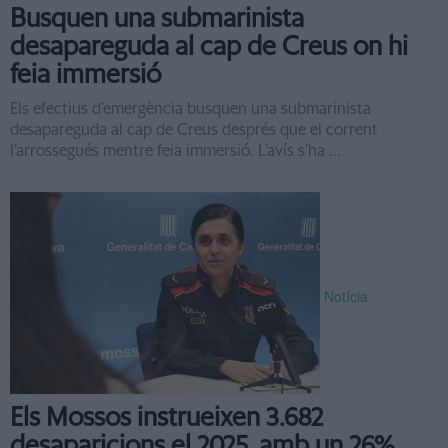
Busquen una submarinista
desapareguda al cap de Creus on hi
feia immersió
Els efectius d’emergència busquen una submarinista
desapareguda al cap de Creus després que el corrent
l’arrossegués mentre feia immersió. L’avís s’ha ...
Notícia
Els Mossos instrueixen 3.682
desaparicions el 2025, amb un 26%