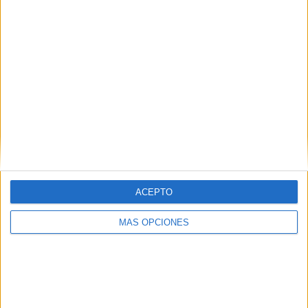
Notícia
Segueix la recerca de la noia de 15
anys despareguda el 14 de febrer a
l'Alt Empordà
Segueix la recerca d'Anna Carrillo, una menor de 15 anys que
va marxar voluntàriament de casa el passat 14 de febrer
segons va explicar ella mateixa a través d'una publicació ...
ACEPTO
MÁS OPCIONES
Notícia