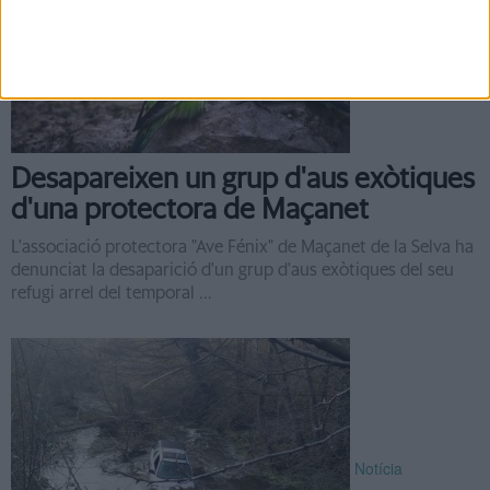
Notícia
Desapareixen un grup d'aus exòtiques
d'una protectora de Maçanet
L'associació protectora "Ave Fénix" de Maçanet de la Selva ha
denunciat la desaparició d'un grup d'aus exòtiques del seu
refugi arrel del temporal ...
Notícia