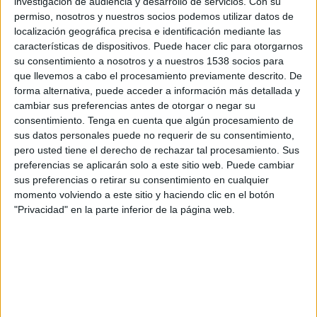
investigación de audiencia y desarrollo de servicios.
Con su
aparent. Després l’han dut cap a l’aeroport de
permiso, nosotros y nuestros socios podemos utilizar datos de
Girona, des d’on havia de ser traslladada a
localización geográfica precisa e identificación mediante las
l’Hospital Trueta per fer-li una revisió.
características de dispositivos. Puede hacer clic para otorgarnos
su consentimiento a nosotros y a nuestros 1538 socios para
Tant la rescatada com el company feien
que llevemos a cabo el procesamiento previamente descrito. De
forma alternativa, puede acceder a información más detallada y
immersió a la zona de l’illot de
s’Encalladora
,
cambiar sus preferencias antes de otorgar o negar su
situat en plena reserva natural, quan el corrent
consentimiento.
Tenga en cuenta que algún procesamiento de
se’ls ha endut. Ell ha pogut tornar a la barca des
sus datos personales puede no requerir de su consentimiento,
pero usted tiene el derecho de rechazar tal procesamiento. Sus
d’on han saltat a l’aigua, però ha perdut de vista
preferencias se aplicarán solo a este sitio web. Puede cambiar
la companya. Al dispositiu per localitzar la
sus preferencias o retirar su consentimiento en cualquier
momento volviendo a este sitio y haciendo clic en el botón
submarinista han participat Bombers, Guàrdia
"Privacidad" en la parte inferior de la página web.
Civil i Salvament Marítim.
Els Bombers han desplegat set dotacions a la
zona, entre les quals la subaquàtica, un
helicòpter i també la unitat de drons.
Salvament Marítim
ha destinat les naus Lyra i