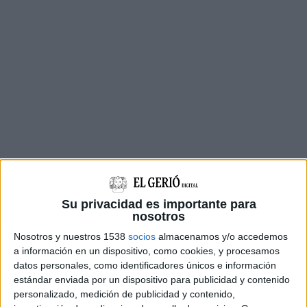
Més de set hores més tard, el creuer Seaoburn
Su privacidad es importante para
Venture l’ha localitzat a dues milles nàutiques al
nosotros
nord-oest del punt on havia desaparegut i ha
Nosotros y nuestros 1538
socios
almacenamos y/o accedemos
a información en un dispositivo, como cookies, y procesamos
avisat els serveis d’emergències. Salvament
datos personales, como identificadores únicos e información
Marítim ha enviat dues naus i un helicòpter a
estándar enviada por un dispositivo para publicidad y contenido
l’indret i han rescatat la jove en bon estat
personalizado, medición de publicidad y contenido,