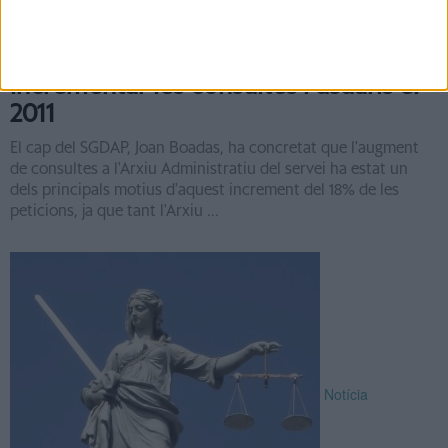
L'arxiu de l'Ajuntament de Girona va
incrementar les consultes i usuaris el
2011
El cap del SGDAP, Joan Boadas, ha concretat que l'augment
de consultes a l'Arxiu Administratiu del servei ha estat un
dels principals motius d'aquest increment del 18% de les
peticions, ja que tant l'Arxiu ...
Notícia