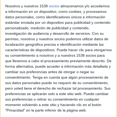
Nosotros y nuestros 1538
socios
almacenamos y/o accedemos
a información en un dispositivo, como cookies, y procesamos
datos personales, como identificadores únicos e información
estándar enviada por un dispositivo para publicidad y contenido
personalizado, medición de publicidad y contenido,
investigación de audiencia y desarrollo de servicios.
Con su
permiso, nosotros y nuestros socios podemos utilizar datos de
Notícia
localización geográfica precisa e identificación mediante las
características de dispositivos. Puede hacer clic para otorgarnos
su consentimiento a nosotros y a nuestros 1538 socios para
que llevemos a cabo el procesamiento previamente descrito. De
forma alternativa, puede acceder a información más detallada y
cambiar sus preferencias antes de otorgar o negar su
Arxivada la denúncia de
consentimiento.
Tenga en cuenta que algún procesamiento de
l'expresidenta del PP a Figueres
sus datos personales puede no requerir de su consentimiento,
pero usted tiene el derecho de rechazar tal procesamiento. Sus
contra la direcció provincial
preferencias se aplicarán solo a este sitio web. Puede cambiar
sus preferencias o retirar su consentimiento en cualquier
La fiscalia ha arxivat la denúncia de l'expresidenta del PP a
momento volviendo a este sitio y haciendo clic en el botón
Figueres, Àngela Domènech, contra la direcció provincial del
"Privacidad" en la parte inferior de la página web.
partit per administració deslleial. Domènech ...