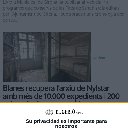
L’Arxiu Municipal de Girona ha publicat al web els 144
programes que conserva de les Fires de Sant Narcís editats
per l’Ajuntament de Girona, i que abracen una cronologia des
de 1866 ...
Notícia
Blanes recupera l’arxiu de Nylstar
amb més de 10.000 expedients i 200
caixes de documentació
Blanes (Selva) està recuperant l’arxiu de Nylstar a través de la
documentació cedida per l’empresa. Es tracta de més de
Su privacidad es importante para
nosotros
10.000 expedients i 200 caixes de documents ...