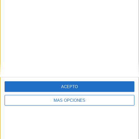
Girona creixen un 66% durant el 2020
La pandèmia ha portat un augment del 66% en les consultes
en línia de l'arxiu de l'Ajuntament de Girona, fregant els
gairebé 1,5 milions de visites durant el 2020. Al llarg ...
ACEPTO
MÁS OPCIONES
Notícia