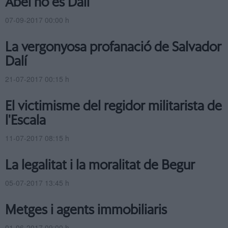
Abel no és Dalí
07-09-2017 00:00 h
La vergonyosa profanació de Salvador
Dalí
21-07-2017 00:15 h
El victimisme del regidor militarista de
l'Escala
11-07-2017 08:15 h
La legalitat i la moralitat de Begur
05-07-2017 13:45 h
Metges i agents immobiliaris
01-06-2017 09:00 h