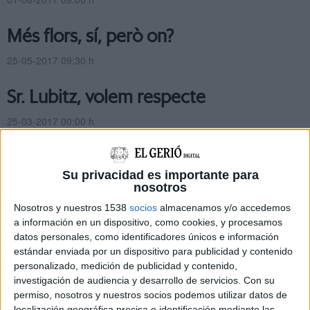
Més flors, sí, però on?
25-05-2017 09:30 h
Sr. Lubitz, volem respecte
25-03-2017 00:00 h
La soledat del PDeCAT a Figueres
Su privacidad es importante para
02-02-2017 00:00 h
nosotros
Nosotros y nuestros 1538
socios
almacenamos y/o accedemos
Amenaces 'sensibles'
a información en un dispositivo, como cookies, y procesamos
datos personales, como identificadores únicos e información
26-01-2017 00:00 h
estándar enviada por un dispositivo para publicidad y contenido
personalizado, medición de publicidad y contenido,
Adéu AraGirona.cat, hola Gerió!
investigación de audiencia y desarrollo de servicios.
Con su
permiso, nosotros y nuestros socios podemos utilizar datos de
18-01-2017 10:30 h
localización geográfica precisa e identificación mediante las