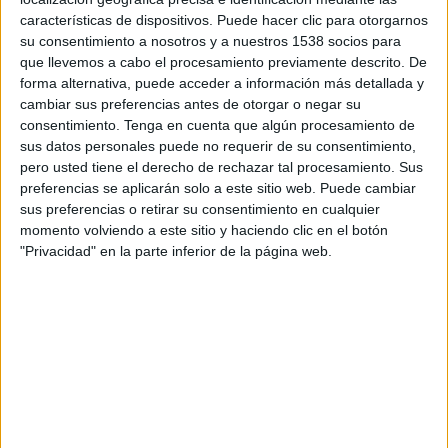
características de dispositivos. Puede hacer clic para otorgarnos
El negoci de l'aigua (i les seves
su consentimiento a nosotros y a nuestros 1538 socios para
que llevemos a cabo el procesamiento previamente descrito. De
estafes)
forma alternativa, puede acceder a información más detallada y
cambiar sus preferencias antes de otorgar o negar su
04-02-2016 15:45 h
consentimiento.
Tenga en cuenta que algún procesamiento de
sus datos personales puede no requerir de su consentimiento,
El clam pel dret a decidir
pero usted tiene el derecho de rechazar tal procesamiento. Sus
preferencias se aplicarán solo a este sitio web. Puede cambiar
10-12-2013 00:00 h
sus preferencias o retirar su consentimiento en cualquier
momento volviendo a este sitio y haciendo clic en el botón
Manca de confiança
"Privacidad" en la parte inferior de la página web.
11-03-2013 00:00 h
La Girona democràtica
26-11-2012 08:15 h
1
2
3
4
5
»