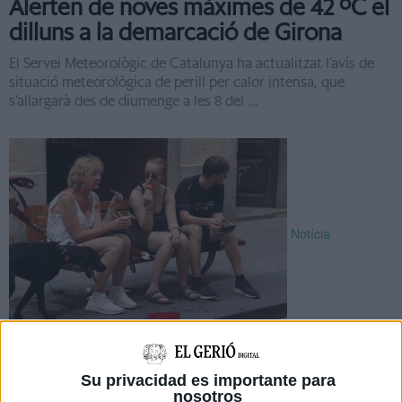
Alerten de noves màximes de 42 ºC el
dilluns a la demarcació de Girona
El Servei Meteorològic de Catalunya ha actualitzat l’avís de
situació meteorològica de perill per calor intensa, que
s’allargarà des de diumenge a les 8 del ...
Notícia
Avís per calor intensa a la demarcació
de Girona l'endemà de Sant Joan
Su privacidad es importante para
nosotros
El Servei Meteorològic de Catalunya ha actualitzat l’avís de