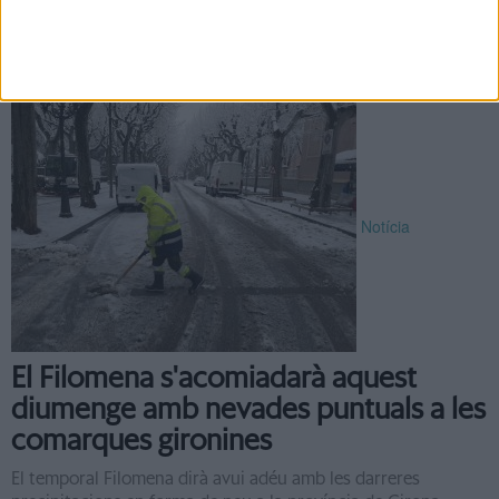
avançada que portaran temperatures disparades per l'època
en la que ens trobem. Segons informa el Servei Meteorològic
...
Notícia
El Filomena s'acomiadarà aquest
diumenge amb nevades puntuals a les
comarques gironines
El temporal Filomena dirà avui adéu amb les darreres