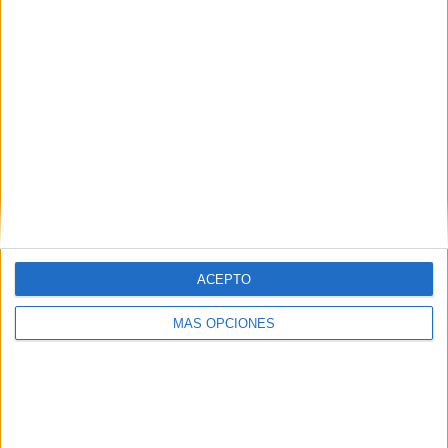
Activat un avís per temps violent
aquest vespre a part de la demarcació
de Girona
ACTUALITZAT 20:41h | Protecció Civil de la Generalitat ha
emès un avís per temps violent entre les 20h i les 22h d'avui 15
de setembre, generant-se tempestes amb pedres de més ...
ACEPTO
MÁS OPCIONES
Notícia