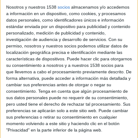
situació meteorològica de perill per calor intensa, amb
Nosotros y nuestros 1538
socios
almacenamos y/o accedemos
afectació prevista dimecres entre ...
a información en un dispositivo, como cookies, y procesamos
datos personales, como identificadores únicos e información
estándar enviada por un dispositivo para publicidad y contenido
personalizado, medición de publicidad y contenido,
investigación de audiencia y desarrollo de servicios.
Con su
Notícia
permiso, nosotros y nuestros socios podemos utilizar datos de
localización geográfica precisa e identificación mediante las
características de dispositivos. Puede hacer clic para otorgarnos
su consentimiento a nosotros y a nuestros 1538 socios para
Activada l'alerta per xàfecs intensos a
que llevemos a cabo el procesamiento previamente descrito. De
forma alternativa, puede acceder a información más detallada y
Girona aquesta tarda i fins divendres
cambiar sus preferencias antes de otorgar o negar su
al vespre
consentimiento.
Tenga en cuenta que algún procesamiento de
sus datos personales puede no requerir de su consentimiento,
El Servei Meteorològic de Catalunya (Meteocat) ha emès un
pero usted tiene el derecho de rechazar tal procesamiento. Sus
avís per intensitat de pluja que afectarà diverses comarques
preferencias se aplicarán solo a este sitio web. Puede cambiar
de la demarcació de Girona durant els pròxims ...
sus preferencias o retirar su consentimiento en cualquier
momento volviendo a este sitio y haciendo clic en el botón
"Privacidad" en la parte inferior de la página web.