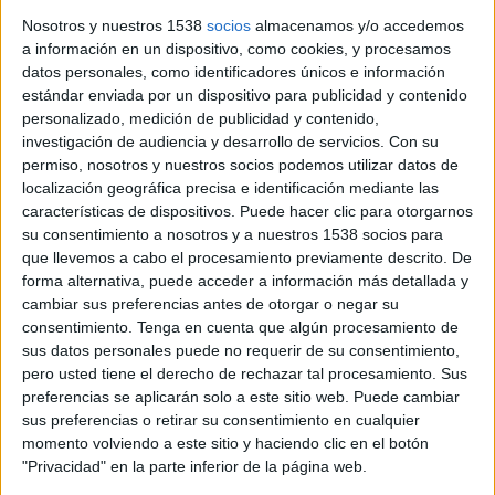
Nosotros y nuestros 1538
socios
almacenamos y/o accedemos
a información en un dispositivo, como cookies, y procesamos
L'estrena de la cursa popular entre
datos personales, como identificadores únicos e información
estándar enviada por un dispositivo para publicidad y contenido
municipis de l'Alt Empordà aplegarà
personalizado, medición de publicidad y contenido,
2.000 participants
investigación de audiencia y desarrollo de servicios.
Con su
permiso, nosotros y nuestros socios podemos utilizar datos de
2.000 participants, els màxims dels permesos, participaran el
localización geográfica precisa e identificación mediante las
diumenge 15 de juny (9 h) a Figueres en la primera edició de la
características de dispositivos. Puede hacer clic para otorgarnos
Cursa EntrePobles, una prova popular oberta a corredors i a
su consentimiento a nosotros y a nuestros 1538 socios para
caminadors ...
que llevemos a cabo el procesamiento previamente descrito. De
forma alternativa, puede acceder a información más detallada y
cambiar sus preferencias antes de otorgar o negar su
consentimiento.
Tenga en cuenta que algún procesamiento de
sus datos personales puede no requerir de su consentimiento,
pero usted tiene el derecho de rechazar tal procesamiento. Sus
preferencias se aplicarán solo a este sitio web. Puede cambiar
Notícia
sus preferencias o retirar su consentimiento en cualquier
momento volviendo a este sitio y haciendo clic en el botón
"Privacidad" en la parte inferior de la página web.