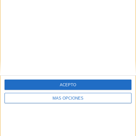
La cursa de l'Olla de Núria no es farà
al juny per no molestar un ocell
amenaçat
El Parc Natural de les Capçaleres del Ter i Freser han informat
ja als organitzadors de la cursa de l'Olla de Núria (Ripollès),
una de les més populars a la zona, que han ...
ACEPTO
MÁS OPCIONES
Notícia