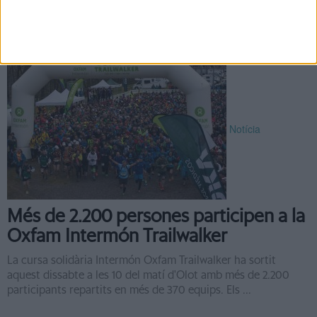
el càncer. La Fundació Oncolliga ha organitzat vuit curses
simultànies, en la quals els participants han completat ...
Notícia
Més de 2.200 persones participen a la
Oxfam Intermón Trailwalker
La cursa solidària Intermón Oxfam Trailwalker ha sortit
aquest dissabte a les 10 del matí d'Olot amb més de 2.200
participants repartits en més de 370 equips. Els ...