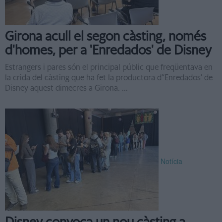
Girona acull el segon càsting, només
d'homes, per a 'Enredados' de Disney
Estrangers i pares són el principal públic que freqüentava en
la crida del càsting que ha fet la productora d’‘Enredados’ de
Disney aquest dimecres a Girona. ...
Notícia