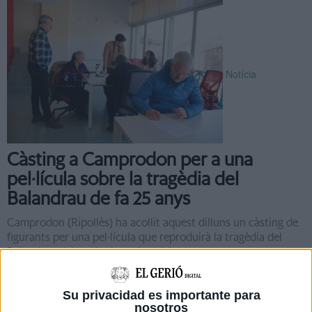
Notícia
Càsting a Camprodon per a una
pel·lícula sobre la tragèdia del
Balandrau de fa 25 anys
Camprodon (Ripollès) ha acollit aquest dilluns un càsting de
figurants per una pel·lícula que reproduirà la tragèdia del
Balandrau del 30 de desembre del 2000, ...
Su privacidad es importante para
nosotros