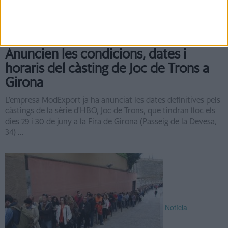
Notícia
Anuncien les condicions, dates i
horaris del càsting de Joc de Trons a
Girona
L'empresa ModExport ja ha anunciat les dates definitives pels
càstings de la sèrie d'HBO, Joc de Trons, que tindran lloc els
dies 29 i 30 de juny a la Fira de Girona (Passeig de la Devesa,
34) ...
Notícia