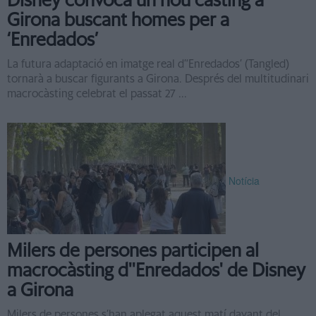
Disney convoca un nou càsting a
Girona buscant homes per a
‘Enredados’
La futura adaptació en imatge real d’‘Enredados’ (Tangled)
tornarà a buscar figurants a Girona. Després del multitudinari
macrocàsting celebrat el passat 27 ...
Notícia
Milers de persones participen al
macrocàsting d''Enredados' de Disney
a Girona
Milers de persones s’han aplegat aquest matí davant del