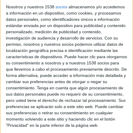
Nosotros y nuestros 1538
socios
almacenamos y/o accedemos
a información en un dispositivo, como cookies, y procesamos
Notícia
datos personales, como identificadores únicos e información
estándar enviada por un dispositivo para publicidad y contenido
personalizado, medición de publicidad y contenido,
investigación de audiencia y desarrollo de servicios.
Con su
permiso, nosotros y nuestros socios podemos utilizar datos de
localización geográfica precisa e identificación mediante las
Carla Simón busca noies joves per a la
características de dispositivos. Puede hacer clic para otorgarnos
seva nova pel·lícula
su consentimiento a nosotros y a nuestros 1538 socios para
que llevemos a cabo el procesamiento previamente descrito. De
La directora de cinema Carla Simón busca noies per al seu
forma alternativa, puede acceder a información más detallada y
nou llargmetratge que portarà per títol "Romería", i per això
cambiar sus preferencias antes de otorgar o negar su
s'ha organitzat un càsting ...
consentimiento.
Tenga en cuenta que algún procesamiento de
sus datos personales puede no requerir de su consentimiento,
pero usted tiene el derecho de rechazar tal procesamiento. Sus
preferencias se aplicarán solo a este sitio web. Puede cambiar
sus preferencias o retirar su consentimiento en cualquier
momento volviendo a este sitio y haciendo clic en el botón
"Privacidad" en la parte inferior de la página web.
Notícia