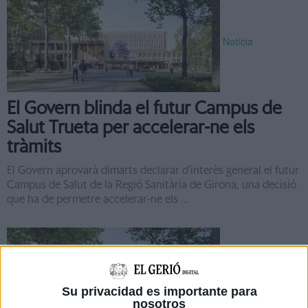
Notícia
El Govern blinda el futur Campus de
Salut Trueta per accelerar-ne els
tràmits
El Govern aprovarà dimarts declarar d’interès general el futur
Campus de Salut de la Regió Sanitària de Girona, una decisió
que ha de permetre accelerar-ne els ...
Notícia
Su privacidad es importante para
nosotros