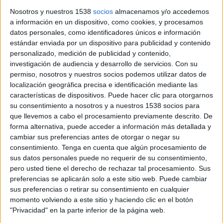
Nosotros y nuestros 1538
socios
almacenamos y/o accedemos
a información en un dispositivo, como cookies, y procesamos
Surten a la llum les primeres imatges
datos personales, como identificadores únicos e información
virtuals de com serà el nou Trueta
estándar enviada por un dispositivo para publicidad y contenido
personalizado, medición de publicidad y contenido,
Ja hi ha projecte guanyador del concurs d’idees que defineix
investigación de audiencia y desarrollo de servicios.
Con su
com serà el futur Campus de Salut de la regió sanitària de
permiso, nosotros y nuestros socios podemos utilizar datos de
Girona, que inclou el nou hospital Josep Trueta. Aquest ...
localización geográfica precisa e identificación mediante las
características de dispositivos. Puede hacer clic para otorgarnos
su consentimiento a nosotros y a nuestros 1538 socios para
que llevemos a cabo el procesamiento previamente descrito. De
forma alternativa, puede acceder a información más detallada y
cambiar sus preferencias antes de otorgar o negar su
Notícia
consentimiento.
Tenga en cuenta que algún procesamiento de
sus datos personales puede no requerir de su consentimiento,
pero usted tiene el derecho de rechazar tal procesamiento. Sus
preferencias se aplicarán solo a este sitio web. Puede cambiar
sus preferencias o retirar su consentimiento en cualquier
El coordinador del Campus de Salut a
momento volviendo a este sitio y haciendo clic en el botón
"Privacidad" en la parte inferior de la página web.
Girona manté el compromís