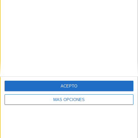
Notícia
Girona aprova l'ordenació del nou
Trueta amb el vot a favor del govern,
el PP i l'abstenció del PSC
El nou campus de salut Trueta de Girona i Salt ha fet aquest
ACEPTO
dijous un pas decisiu cap a la seva concreció amb l’aprovació
provisional del planejament urbanístic que n’ha ...
MÁS OPCIONES