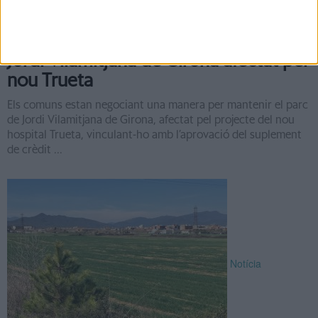
Els comuns negocien mantenir el parc
Jordi Vilamitjana de Girona afectat pel
nou Trueta
Els comuns estan negociant una manera per mantenir el parc
de Jordi Vilamitjana de Girona, afectat pel projecte del nou
hospital Trueta, vinculant-ho amb l’aprovació del suplement
de crèdit ...
Notícia