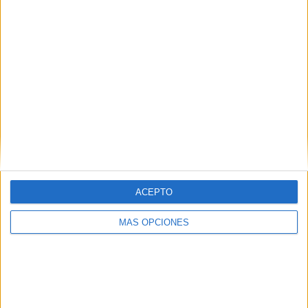
L'alcaldessa d'Ultramort culpa
indirectament a les companyies
elèctriques de la mort d'una veïna al
municipi
ACEPTO
Considera que 'no s'hauria d'haver allargat tants de dies
MÁS OPCIONES
aquesta situació que ha portat a aquest desenllaç fatal'
,
>
11-03-2010 13:11 h
ACN
REDACCIÓ