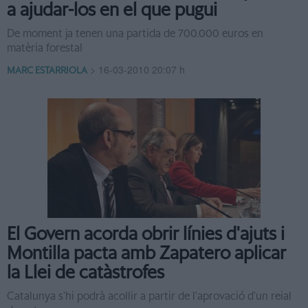
a ajudar-los en el que pugui
De moment ja tenen una partida de 700.000 euros en
matèria forestal
>
16-03-2010 20:07 h
MARC ESTARRIOLA
El Govern acorda obrir línies d'ajuts i
Montilla pacta amb Zapatero aplicar
la Llei de catàstrofes
Catalunya s'hi podrà acollir a partir de l'aprovació d'un reial