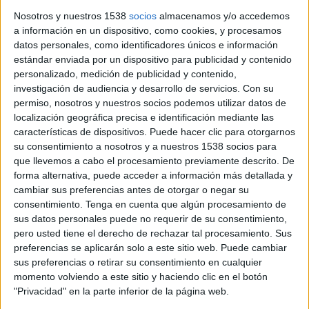
Nosotros y nuestros 1538
socios
almacenamos y/o accedemos
a información en un dispositivo, como cookies, y procesamos
datos personales, como identificadores únicos e información
estándar enviada por un dispositivo para publicidad y contenido
personalizado, medición de publicidad y contenido,
111 alcaldes gironins ja han signat el
investigación de audiencia y desarrollo de servicios.
Con su
manifest que exigeix a elèctriques i
permiso, nosotros y nuestros socios podemos utilizar datos de
Govern evitar crisis com la de la
localización geográfica precisa e identificación mediante las
características de dispositivos. Puede hacer clic para otorgarnos
nevada
su consentimiento a nosotros y a nuestros 1538 socios para
El text exigeix al Govern que faci més 'àgils' els protocols per
que llevemos a cabo el procesamiento previamente descrito. De
emergències
forma alternativa, puede acceder a información más detallada y
cambiar sus preferencias antes de otorgar o negar su
>
15-03-2010 18:42 h
XAVIER PI
consentimiento.
Tenga en cuenta que algún procesamiento de
sus datos personales puede no requerir de su consentimiento,
pero usted tiene el derecho de rechazar tal procesamiento. Sus
preferencias se aplicarán solo a este sitio web. Puede cambiar
sus preferencias o retirar su consentimiento en cualquier
momento volviendo a este sitio y haciendo clic en el botón
"Privacidad" en la parte inferior de la página web.