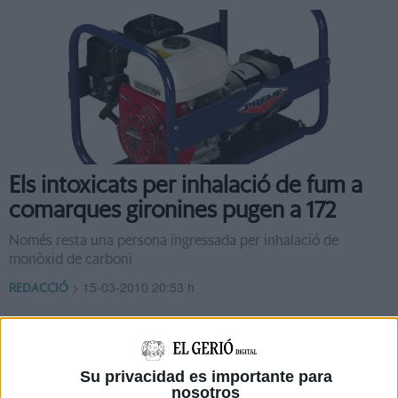
Els intoxicats per inhalació de fum a
comarques gironines pugen a 172
Només resta una persona ingressada per inhalació de
monòxid de carboni
>
15-03-2010 20:53 h
REDACCIÓ
Su privacidad es importante para
nosotros