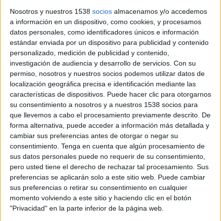
Nosotros y nuestros 1538
socios
almacenamos y/o accedemos
a información en un dispositivo, como cookies, y procesamos
datos personales, como identificadores únicos e información
estándar enviada por un dispositivo para publicidad y contenido
personalizado, medición de publicidad y contenido,
S'inaugura la rehabilitació de l'antiga
investigación de audiencia y desarrollo de servicios.
Con su
escola de Vallcanera de Sils,
permiso, nosotros y nuestros socios podemos utilizar datos de
localización geográfica precisa e identificación mediante las
convertida ara en un centre cívic
características de dispositivos. Puede hacer clic para otorgarnos
Les obres han tingut un cost total de 650.000 euros
su consentimiento a nosotros y a nuestros 1538 socios para
que llevemos a cabo el procesamiento previamente descrito. De
22-03-2010 05:00 h
forma alternativa, puede acceder a información más detallada y
cambiar sus preferencias antes de otorgar o negar su
consentimiento.
Tenga en cuenta que algún procesamiento de
sus datos personales puede no requerir de su consentimiento,
pero usted tiene el derecho de rechazar tal procesamiento. Sus
preferencias se aplicarán solo a este sitio web. Puede cambiar
sus preferencias o retirar su consentimiento en cualquier
momento volviendo a este sitio y haciendo clic en el botón
"Privacidad" en la parte inferior de la página web.