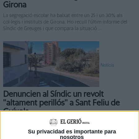
Girona
La segregació escolar ha baixat entre un 25 i un 30% als
col·legis i instituts de Girona. Ho recull l'últim informe del
Síndic de Greuges i que compara la situació ...
Notícia
Denuncien al Síndic un revolt
''altament perillós'' a Sant Feliu de
Guíxols
El Síndic de Greuges de Catalunya ha rebut la queixa d'un
grup de veïns del carrer Guardiola de Sant Feliu de Guíxols
Su privacidad es importante para
(Baix Empordà), tips de denunciar en el transcurs de ...
nosotros