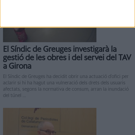
Notícia
El Síndic de Greuges investigarà la
gestió de les obres i del servei del TAV
a Girona
El Síndic de Greuges ha decidit obrir una actuació d'ofici per
aclarir si hi ha hagut una vulneració dels drets dels usuaris
afectats, segons la normativa de consum, arran la inundació
del túnel ...