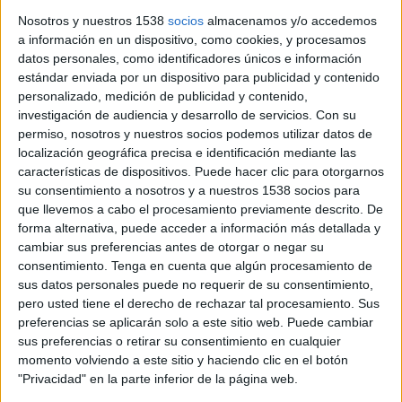
Nosotros y nuestros 1538
socios
almacenamos y/o accedemos
a información en un dispositivo, como cookies, y procesamos
datos personales, como identificadores únicos e información
estándar enviada por un dispositivo para publicidad y contenido
personalizado, medición de publicidad y contenido,
Notícia
investigación de audiencia y desarrollo de servicios.
Con su
permiso, nosotros y nuestros socios podemos utilizar datos de
localización geográfica precisa e identificación mediante las
características de dispositivos. Puede hacer clic para otorgarnos
su consentimiento a nosotros y a nuestros 1538 socios para
que llevemos a cabo el procesamiento previamente descrito. De
El Síndic de Greuges valora ''molt
forma alternativa, puede acceder a información más detallada y
positivament'' les polítiques
cambiar sus preferencias antes de otorgar o negar su
d'habitatge de l'Ajuntament de Salt
consentimiento.
Tenga en cuenta que algún procesamiento de
sus datos personales puede no requerir de su consentimiento,
El Síndic de Greuges ha emès un informe on valora "molt
pero usted tiene el derecho de rechazar tal procesamiento. Sus
positivament" les polítiques d’habitatge impulsades per
preferencias se aplicarán solo a este sitio web. Puede cambiar
l’Ajuntament de Salt (Gironès). Sobretot, ...
sus preferencias o retirar su consentimiento en cualquier
momento volviendo a este sitio y haciendo clic en el botón
"Privacidad" en la parte inferior de la página web.