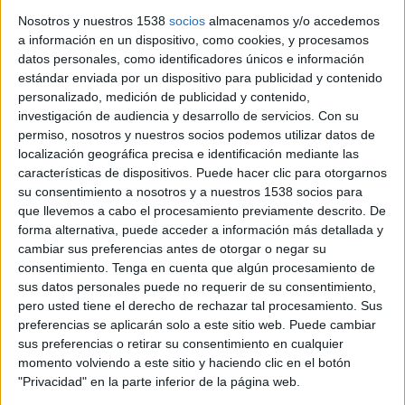
dels quals amb acarnissament
Nosotros y nuestros 1538
socios
almacenamos y/o accedemos
a información en un dispositivo, como cookies, y procesamos
datos personales, como identificadores únicos e información
estándar enviada por un dispositivo para publicidad y contenido
personalizado, medición de publicidad y contenido,
investigación de audiencia y desarrollo de servicios.
Con su
Notícia
permiso, nosotros y nuestros socios podemos utilizar datos de
localización geográfica precisa e identificación mediante las
características de dispositivos. Puede hacer clic para otorgarnos
su consentimiento a nosotros y a nuestros 1538 socios para
que llevemos a cabo el procesamiento previamente descrito. De
Puigdemont diu a l'Estat que no fer
forma alternativa, puede acceder a información más detallada y
tota l'obra del TAV i el convencional
cambiar sus preferencias antes de otorgar o negar su
seria 'una estafa'
consentimiento.
Tenga en cuenta que algún procesamiento de
sus datos personales puede no requerir de su consentimiento,
L'alcalde assegura que si els pressupostos del 2013 no
pero usted tiene el derecho de rechazar tal procesamiento. Sus
inclouen una partida pel soterrament això marcarà "un punt
preferencias se aplicarán solo a este sitio web. Puede cambiar
d'inflexió"
sus preferencias o retirar su consentimiento en cualquier
momento volviendo a este sitio y haciendo clic en el botón
"Privacidad" en la parte inferior de la página web.