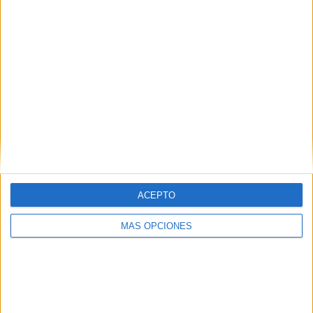
«
1
...
176
177
178
179
180
...
191
»
ACEPTO
MÁS OPCIONES
NOTÍCIES MÉS LLEGIDES
Els radars de Girona posen més de