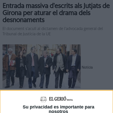
Entrada massiva d'escrits als Jutjats de
Girona per aturar el drama dels
desnonaments
El document s'acull al dictamen de l'advocada general del
Tribunal de Justícia de la UE
Notícia
El PSC vol potenciar turisme, comerç,
industria i el sector agroalimentari
Su privacidad es importante para
gironí
nosotros