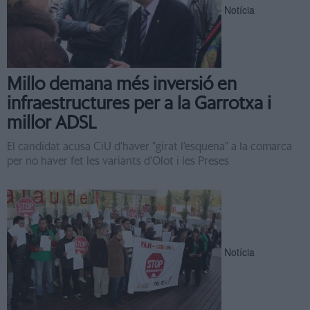
Notícia
Millo demana més inversió en
infraestructures per a la Garrotxa i
millor ADSL
El candidat acusa CiU d'haver "girat l'esquena" a la comarca
per no haver fet les variants d'Olot i les Preses
Notícia