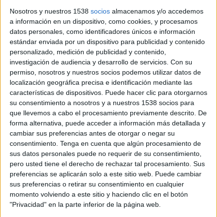
El candidat, Juli Fernàndez, critica CiU per fer "tot el contrari"
Nosotros y nuestros 1538
socios
almacenamos y/o accedemos
del què una economia productiva necessita per al seu futur
a información en un dispositivo, como cookies, y procesamos
datos personales, como identificadores únicos e información
estándar enviada por un dispositivo para publicidad y contenido
personalizado, medición de publicidad y contenido,
investigación de audiencia y desarrollo de servicios.
Con su
permiso, nosotros y nuestros socios podemos utilizar datos de
Notícia
localización geográfica precisa e identificación mediante las
características de dispositivos. Puede hacer clic para otorgarnos
su consentimiento a nosotros y a nuestros 1538 socios para
que llevemos a cabo el procesamiento previamente descrito. De
forma alternativa, puede acceder a información más detallada y
Un gironí deixa en evidència a
cambiar sus preferencias antes de otorgar o negar su
consentimiento.
Tenga en cuenta que algún procesamiento de
Federico Trillo en un article al
sus datos personales puede no requerir de su consentimiento,
Financial Times
pero usted tiene el derecho de rechazar tal procesamiento. Sus
preferencias se aplicarán solo a este sitio web. Puede cambiar
El lector compara l'actitud dels britànics amb "l'oposició
sus preferencias o retirar su consentimiento en cualquier
bel·ligerant a l'expressió democràtica dels seus homòlegs
momento volviendo a este sitio y haciendo clic en el botón
espanyols"
"Privacidad" en la parte inferior de la página web.