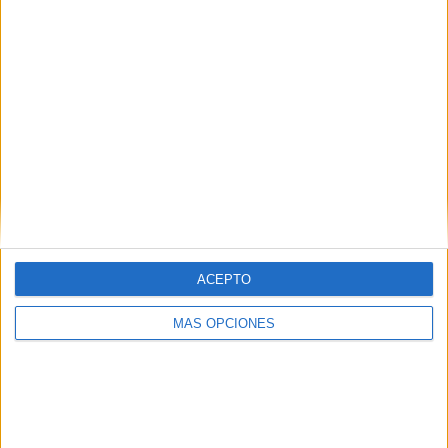
universitat i administració
Vila ha assegurat que CiU farà una 'política obsessiva' per
aconseguir frenar la destrucció de llocs de treball i el
tancament d'empreses. El cap de llista per Girona ha afirmat
que, malgrat el turisme ...
ACEPTO
MÁS OPCIONES