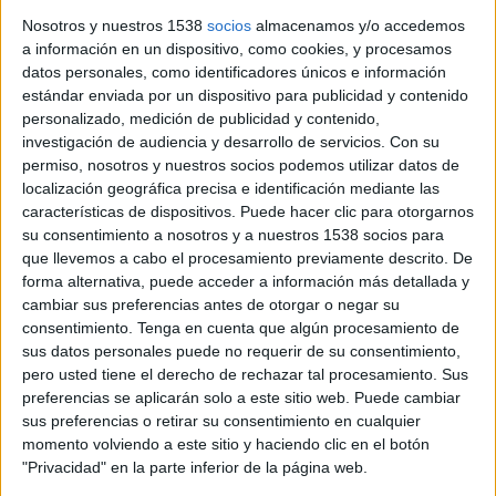
Nosotros y nuestros 1538
socios
almacenamos y/o accedemos
a información en un dispositivo, como cookies, y procesamos
datos personales, como identificadores únicos e información
estándar enviada por un dispositivo para publicidad y contenido
personalizado, medición de publicidad y contenido,
Notícia
investigación de audiencia y desarrollo de servicios.
Con su
permiso, nosotros y nuestros socios podemos utilizar datos de
localización geográfica precisa e identificación mediante las
características de dispositivos. Puede hacer clic para otorgarnos
su consentimiento a nosotros y a nuestros 1538 socios para
que llevemos a cabo el procesamiento previamente descrito. De
La Fundació Maria Rosa Sans beca
forma alternativa, puede acceder a información más detallada y
dos joves de la Garrotxa per anar a la
cambiar sus preferencias antes de otorgar o negar su
universitat
consentimiento.
Tenga en cuenta que algún procesamiento de
sus datos personales puede no requerir de su consentimiento,
La Fundació Maria Rosa Sans, ha celebrat l’acte de lliurament
pero usted tiene el derecho de rechazar tal procesamiento. Sus
de la cinquena edició de les seves beques, que tenen com a
preferencias se aplicarán solo a este sitio web. Puede cambiar
objectiu donar suport a estudiants de la Garrotxa amb talent,
sus preferencias o retirar su consentimiento en cualquier
...
momento volviendo a este sitio y haciendo clic en el botón
"Privacidad" en la parte inferior de la página web.