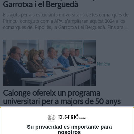
Garrotxa i el Berguedà
Els ajuts per als estudiants universitaris de les comarques del
Pirineu, coneguts com a APA, s'ampliaran aquest 2024 a les
comarques del Ripollès, la Garrotxa i el Berguedà. Fins ara ...
Notícia
Calonge ofereix un programa
universitari per a majors de 50 anys
Calonge i Sant Antoni (Baix Empordà) desenvoluparà un
programa universitari dirigit a la població sènior de la
demarcació de Girona. De la mà de la Universitat ...
Su privacidad es importante para
nosotros