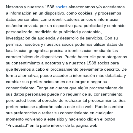
l'auditori de Girona per la seva nominació als Latin Grammy
Nosotros y nuestros 1538
socios
almacenamos y/o accedemos
en la categoria de millor cançó pel tema '313'. ...
a información en un dispositivo, como cookies, y procesamos
datos personales, como identificadores únicos e información
estándar enviada por un dispositivo para publicidad y contenido
personalizado, medición de publicidad y contenido,
investigación de audiencia y desarrollo de servicios.
Con su
permiso, nosotros y nuestros socios podemos utilizar datos de
localización geográfica precisa e identificación mediante las
Notícia
características de dispositivos. Puede hacer clic para otorgarnos
su consentimiento a nosotros y a nuestros 1538 socios para
que llevemos a cabo el procesamiento previamente descrito. De
forma alternativa, puede acceder a información más detallada y
cambiar sus preferencias antes de otorgar o negar su
consentimiento.
Tenga en cuenta que algún procesamiento de
El Festival Ítaca tanca la 12a edició
sus datos personales puede no requerir de su consentimiento,
amb 28.000 assistents i cinc 'sold out'
pero usted tiene el derecho de rechazar tal procesamiento. Sus
preferencias se aplicarán solo a este sitio web. Puede cambiar
El Festival Ítaca ha tancat la seva dotzena edició aquest
sus preferencias o retirar su consentimiento en cualquier
diumenge amb el concert de Sílvia Pérez Cruz a Calella de
momento volviendo a este sitio y haciendo clic en el botón
Palafrugell (Baix Empordà). La cantant palafrugellenca ...
"Privacidad" en la parte inferior de la página web.