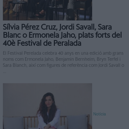
Sílvia Pérez Cruz, Jordi Savall, Sara
Blanc o Ermonela Jaho, plats forts del
40è Festival de Peralada
El Festival Perelada celebra 40 anys en una edició amb grans
noms com Ermonela Jaho, Benjamin Bernheim, Bryn Terfel i
Sara Blanch, així com figures de referència com Jordi Savall o
...
Notícia