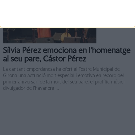
Notícia
Sílvia Pérez emociona en l'homenatge
al seu pare, Cástor Pérez
La cantant empordanesa ha ofert al Teatre Municipal de
Girona una actuació molt especial i emotiva en record del
primer aniversari de la mort del seu pare, el prolífic músic i
divulgador de l'havanera ...