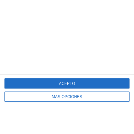
Mezquida i Pérez Cruz mostren la
seva vessant més ''dialogant'' a Cap
Roig
El pianista Marco Mezquida i la cantant Sílvia Pérez Cruz es
van "enfundar les sabatilles i el barnús" durant la seva
actuació al Festival Jardins de Cap Roig d'ahir ...
ACEPTO
MÁS OPCIONES
Notícia