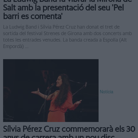
Salt amb la presentació del seu 'Pel
barri es comenta'
La Ludwig Band i Sílvia Pérez Cruz han donat el tret de
sortida del festival Strenes de Girona amb dos concerts amb
totes les entrades venudes. La banda creada a Espolla (Alt
Empordà) ...
Notícia
Sílvia Pérez Cruz commemorarà els 30