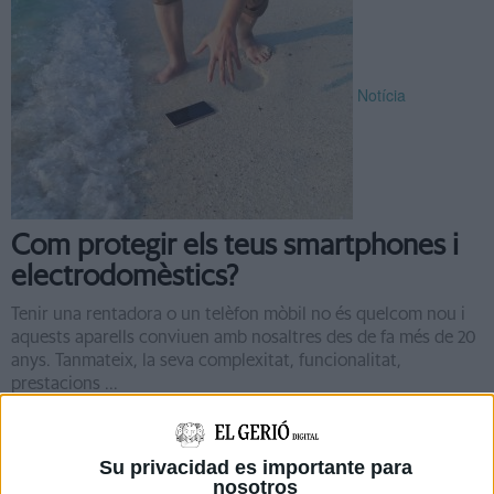
Notícia
Com protegir els teus smartphones i
electrodomèstics?
Tenir una rentadora o un telèfon mòbil no és quelcom nou i
aquests aparells conviuen amb nosaltres des de fa més de 20
anys. Tanmateix, la seva complexitat, funcionalitat,
prestacions ...
Su privacidad es importante para
nosotros