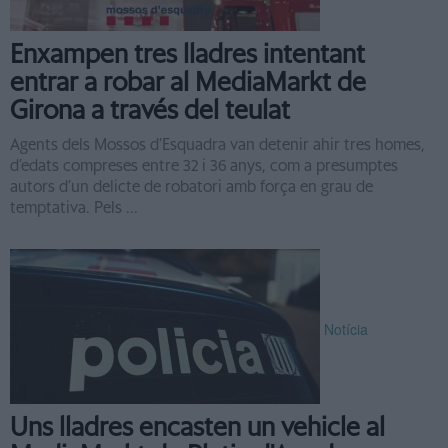
Enxampen tres lladres intentant
entrar a robar al MediaMarkt de
Girona a través del teulat
Agents dels Mossos d’Esquadra van detenir ahir tres homes,
d’edats compreses entre 32 i 36 anys, com a presumptes
autors d’un delicte de robatori amb força en grau de
temptativa. Pels ...
Notícia
Uns lladres encasten un vehicle al