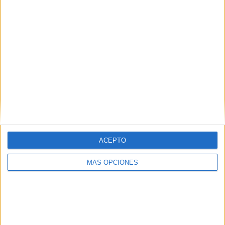
NOTÍCIES MÉS LLEGIDES
SOS Costa Brava recorre la llicència del
Festival de Cap Roig i en demana la
nul·litat
Montserrat Torrent celebra els 100 anys
portant per primera vegada l’orgue al
Festival de Peralada
Marc Puigtió trenca amb ERC i
abandona definitivament la política
ACEPTO
MÁS OPCIONES
Un detingut pel furt d’una bossa en un
supermercat de Torroella amb el
mètode de ''la collita''