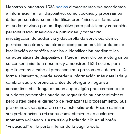
Nosotros y nuestros 1538
socios
almacenamos y/o accedemos
a información en un dispositivo, como cookies, y procesamos
Notícia
datos personales, como identificadores únicos e información
estándar enviada por un dispositivo para publicidad y contenido
personalizado, medición de publicidad y contenido,
investigación de audiencia y desarrollo de servicios.
Con su
permiso, nosotros y nuestros socios podemos utilizar datos de
localización geográfica precisa e identificación mediante las
características de dispositivos. Puede hacer clic para otorgarnos
Encasten una furgoneta contra un
su consentimiento a nosotros y a nuestros 1538 socios para
centre comercial de Girona i roben
que llevemos a cabo el procesamiento previamente descrito. De
telèfons mòbils
forma alternativa, puede acceder a información más detallada y
cambiar sus preferencias antes de otorgar o negar su
Uns lladres van encastar una furgoneta contra l'entrada d'un
consentimiento.
Tenga en cuenta que algún procesamiento de
centre comercial situat al Parc Comercial Mas Gri de Girona
sus datos personales puede no requerir de su consentimiento,
per robar diversos telèfons mòbils de gamma alta. Els fets ...
pero usted tiene el derecho de rechazar tal procesamiento. Sus
preferencias se aplicarán solo a este sitio web. Puede cambiar
sus preferencias o retirar su consentimiento en cualquier
momento volviendo a este sitio y haciendo clic en el botón
"Privacidad" en la parte inferior de la página web.