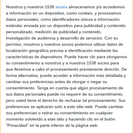
Brussel•les a la Marató de TV3, enguany dedicada a la
Nosotros y nuestros 1538
socios
almacenamos y/o accedemos
investigació de les ...
a información en un dispositivo, como cookies, y procesamos
datos personales, como identificadores únicos e información
estándar enviada por un dispositivo para publicidad y contenido
personalizado, medición de publicidad y contenido,
investigación de audiencia y desarrollo de servicios.
Con su
permiso, nosotros y nuestros socios podemos utilizar datos de
localización geográfica precisa e identificación mediante las
Notícia
características de dispositivos. Puede hacer clic para otorgarnos
su consentimiento a nosotros y a nuestros 1538 socios para
que llevemos a cabo el procesamiento previamente descrito. De
forma alternativa, puede acceder a información más detallada y
cambiar sus preferencias antes de otorgar o negar su
consentimiento.
Tenga en cuenta que algún procesamiento de
Les comarques gironines es bolquen
sus datos personales puede no requerir de su consentimiento,
amb la Marató de TV3
pero usted tiene el derecho de rechazar tal procesamiento. Sus
preferencias se aplicarán solo a este sitio web. Puede cambiar
Milers de persones han col·laborat en els centenars d'actes
sus preferencias o retirar su consentimiento en cualquier
que s'han fet a les comarques de Girona per la Marató de TV3
momento volviendo a este sitio y haciendo clic en el botón
i Catalunya Ràdio contra les malalties infeccioses. ...
"Privacidad" en la parte inferior de la página web.