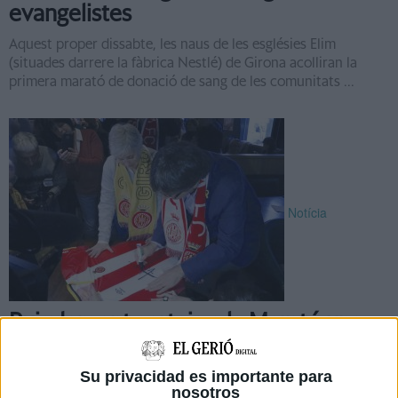
evangelistes
Aquest proper dissabte, les naus de les esglésies Elim
(situades darrere la fàbrica Nestlé) de Girona acolliran la
primera marató de donació de sang de les comunitats ...
Notícia
Puigdemont sorteja a la Marató una
samarreta del Girona signada per ell
Su privacidad es importante para
El president i cap de llista de Junts per Catalunya, Carles
nosotros
Puigdemont, ha participat aquest diumenge des de