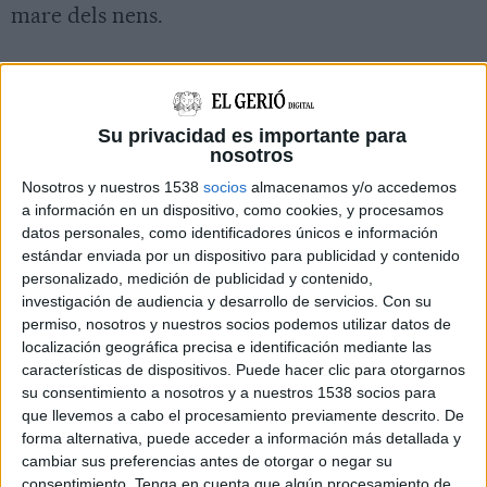
mare dels nens.
Atenuants, però simples
Su privacidad es importante para
La sentència també recull els dos factors que,
nosotros
segons el jurat popular, han d'atenuar la
Nosotros y nuestros 1538
socios
almacenamos y/o accedemos
condemna. D'una banda, té en compte que
a información en un dispositivo, como cookies, y procesamos
després de cometre els crims, Lianne Smith va
datos personales, como identificadores únicos e información
estándar enviada por un dispositivo para publicidad y contenido
anar a la recepció de l'hotel i va demanar que
personalizado, medición de publicidad y contenido,
avisessin la policia i els serveis mèdics. A nivell
investigación de audiencia y desarrollo de servicios.
Con su
permiso, nosotros y nuestros socios podemos utilizar datos de
jurídic, és un atenuant de confessió. La defensa
localización geográfica precisa e identificación mediante las
de la parricida, encapçalada per la lletrada
características de dispositivos. Puede hacer clic para otorgarnos
Jennifer Lahoz, va considerar que la
su consentimiento a nosotros y a nuestros 1538 socios para
que llevemos a cabo el procesamiento previamente descrito. De
col·laboració de la mare va ser clau per
forma alternativa, puede acceder a información más detallada y
resoldre el cas i, per això, demanava que fos un
cambiar sus preferencias antes de otorgar o negar su
consentimiento.
Tenga en cuenta que algún procesamiento de