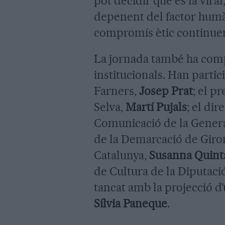
pot decidir què es fa viral
depenent del factor humà. E
compromís ètic continuen 
La jornada també ha comp
institucionals. Han partic
Farners,
Josep Prat
; el p
Selva,
Martí Pujals
; el di
Comunicació de la Genera
de la Demarcació de Giron
Catalunya,
Susanna Quint
de Cultura de la Diputaci
tancat amb la projecció d’
Sílvia Paneque
.