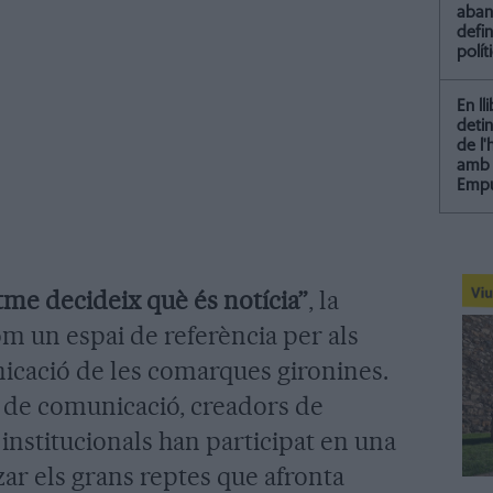
aba
defin
polít
En ll
detin
de l
amb 
Empu
tme decideix què és notícia”
, la
om un espai de referència per als
icació de les comarques gironines.
s de comunicació, creadors de
institucionals han participat en una
zar els grans reptes que afronta