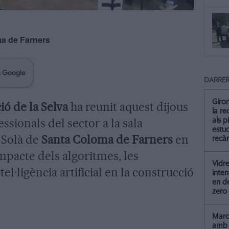
a de Farners
DARRER
Giro
ió de la Selva
ha reunit aquest dijous
la re
ssionals del sector a la sala
als p
estud
 Solà de
Santa Coloma de Farners
en
recà
mpacte dels algoritmes, les
Vidre
tel·ligència artificial en la construcció
inten
en de
.
zero
Marc 
amb 