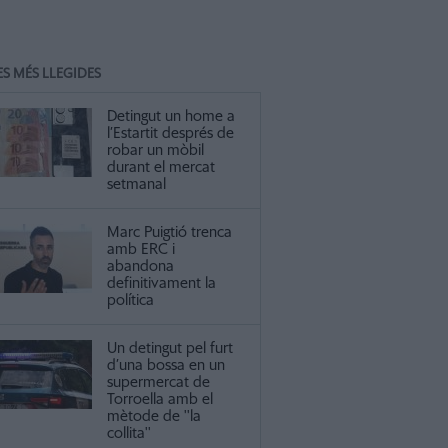
ES MÉS LLEGIDES
Detingut un home a
l’Estartit després de
robar un mòbil
durant el mercat
setmanal
Marc Puigtió trenca
amb ERC i
abandona
definitivament la
política
Un detingut pel furt
d’una bossa en un
supermercat de
Torroella amb el
mètode de ''la
collita''