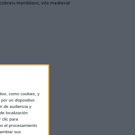
ivo, como cookies, y
por un dispositivo
ón de audiencia y
de localización
 clic para
bo el procesamiento
cambiar sus