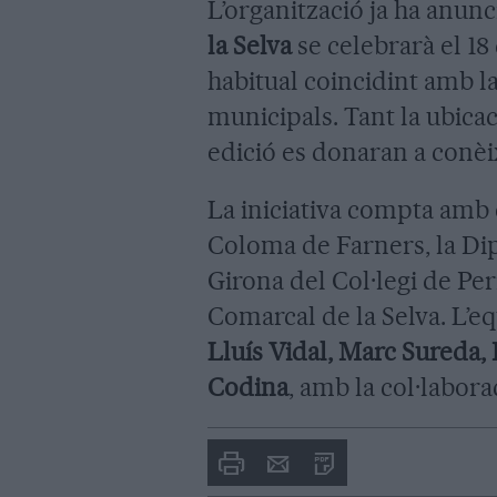
L’organització ja ha anunc
la Selva
se celebrarà el 18
habitual coincidint amb la
municipals. Tant la ubica
edició es donaran a conèix
La iniciativa compta amb 
Coloma de Farners, la Di
Girona del Col·legi de Per
Comarcal de la Selva. L’e
Lluís Vidal, Marc Sureda,
Codina
, amb la col·labor
Imprimir
Envia
PDF
a
un