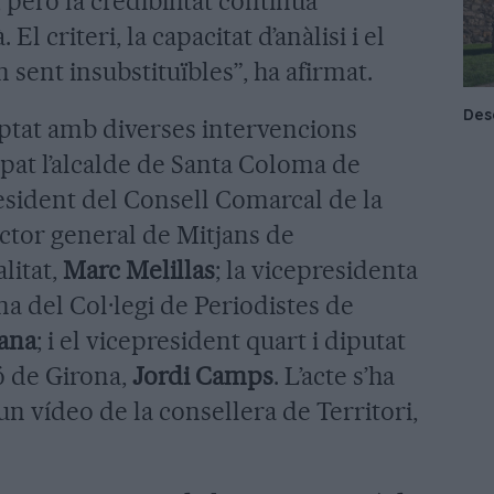
, però la credibilitat continua
l criteri, la capacitat d’anàlisi i el
sent insubstituïbles”, ha afirmat.
tat amb diverses intervencions
ipat l’alcalde de Santa Coloma de
resident del Consell Comarcal de la
rector general de Mitjans de
litat,
Marc Melillas
; la vicepresidenta
a del Col·legi de Periodistes de
ana
; i el vicepresident quart i diputat
ó de Girona,
Jordi Camps
. L’acte s’ha
un vídeo de la consellera de Territori,