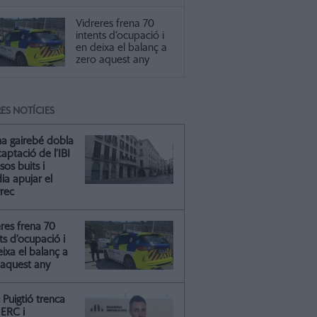
Vidreres frena 70
intents d’ocupació i
en deixa el balanç a
zero aquest any
ES NOTÍCIES
na gairebé dobla
captació de l’IBI
isos buits i
ia apujar el
rrec
res frena 70
ts d’ocupació i
ixa el balanç a
 aquest any
Puigtió trenca
ERC i