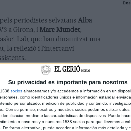
 pels periodistes selvatans
Alba
V3 a Girona, i
Marc Mundet
,
asket Lab, que han dinamitzat una
 la reflexió i l’intercanvi
ssistents.
anat a càrrec de
Mariola Dinarès
,
 del videopòdcast
Popap
de Catalunya
Su privacidad es importante para nosotros
a
“El pescaclics ja no funciona”
.
s 1538
socios
almacenamos y/o accedemos a información en un disposit
sonales, como identificadores únicos e información estándar enviada 
essitat que els mitjans apostin per la
ntenido personalizado, medición de publicidad y contenido, investigaci
dels continguts davant la saturació
os.
Con su permiso, nosotros y nuestros socios podemos utilizar datos 
identificación mediante las características de dispositivos. Puede hacer
constants en els hàbits de consum
ntimiento a nosotros y a nuestros 1538 socios para que llevemos a ca
. De forma alternativa, puede acceder a información más detallada y 