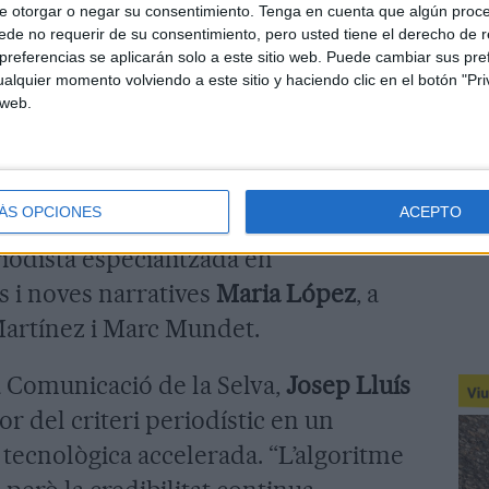
e otorgar o negar su consentimiento.
Tenga en cuenta que algún proc
de no requerir de su consentimiento, pero usted tiene el derecho de r
rodona
“Quan l’algoritme decideix què
referencias se aplicarán solo a este sitio web. Puede cambiar sus pref
les plataformes digitals i els
alquier momento volviendo a este sitio y haciendo clic en el botón "Pri
 web.
ndicionen la jerarquia informativa, la
ts i la manera com la ciutadania
 El debat ha comptat amb la
ÁS OPCIONES
ACEPTO
inarès, el subdirector del
Diari de
eriodista especialitzada en
s i noves narratives
Maria López
, a
artínez i Marc Mundet.
la Comunicació de la Selva,
Josep Lluís
lor del criteri periodístic en un
tecnològica accelerada. “L’algoritme