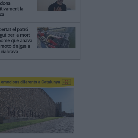
ndona
itivament la
ica
ibertat el patró
gut per la mort
'home que anava
moto d’aigua a
riabrava