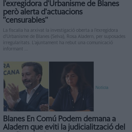
l'exregidora d'Urbanisme de Blanes
però alerta d'actuacions
''censurables''
La fiscalia ha arxivat la investigació oberta a l'exregidora
d'Urbanisme de Blanes (Selva), Rosa Aladern, per suposades
irregularitats. L'ajuntament ha rebut una comunicació
informant ...
Notícia
Blanes En Comú Podem demana a
Aladern que eviti la judicialització del