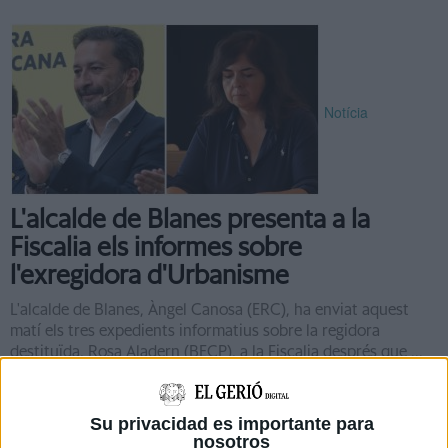
Notícia
L'alcalde de Blanes presenta a la
Fiscalia els informes sobre
l'exregidora d'Urbanisme
L'alcalde de Blanes, Àngel Canosa (ERC), ha enviat aquest
matí els tres expedients informatius sobre la regidora
destituïda, Rosa Aladern (BECP), a la Fiscalia després que ...
Su privacidad es importante para
nosotros