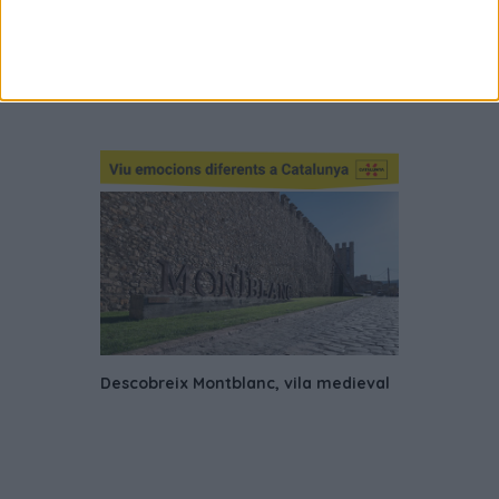
Detingut un home a l’Estartit després
de robar un mòbil durant el mercat
setmanal