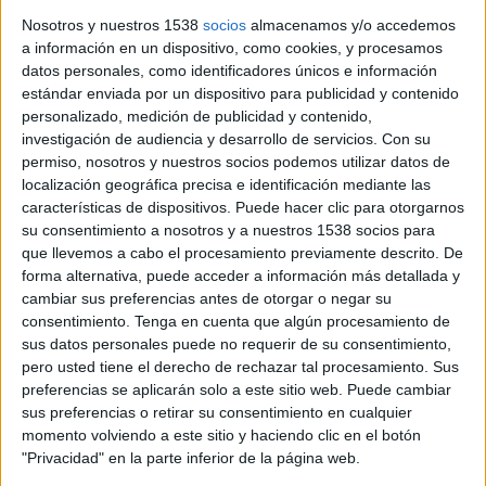
Nosotros y nuestros 1538
socios
almacenamos y/o accedemos
a información en un dispositivo, como cookies, y procesamos
Notícia
datos personales, como identificadores únicos e información
estándar enviada por un dispositivo para publicidad y contenido
personalizado, medición de publicidad y contenido,
investigación de audiencia y desarrollo de servicios.
Con su
permiso, nosotros y nuestros socios podemos utilizar datos de
L'alcalde de Blanes reestructura el
localización geográfica precisa e identificación mediante las
características de dispositivos. Puede hacer clic para otorgarnos
cartipàs després del trencament del
su consentimiento a nosotros y a nuestros 1538 socios para
pacte i es queda Urbanisme
que llevemos a cabo el procesamiento previamente descrito. De
forma alternativa, puede acceder a información más detallada y
Després que Blanes En Comú Podem (BECP) hagi donat a
cambiar sus preferencias antes de otorgar o negar su
conèixer que abandona l'equip de govern, aquest mateix
consentimiento.
Tenga en cuenta que algún procesamiento de
dimarts Àngel Canosa ja ha reestructurat el cartipàs
sus datos personales puede no requerir de su consentimiento,
municipal. ...
pero usted tiene el derecho de rechazar tal procesamiento. Sus
preferencias se aplicarán solo a este sitio web. Puede cambiar
sus preferencias o retirar su consentimiento en cualquier
momento volviendo a este sitio y haciendo clic en el botón
"Privacidad" en la parte inferior de la página web.