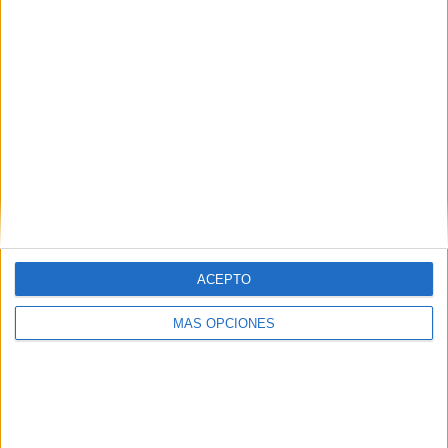
Blanes identifica qui ha passat la
Setmana Santa a les segones
residències
L'Ajuntament de Blanes (Selva) ha denunciat avui que malgrat
les prohibicions de confinament per fer front al coronavirus
moltes persones estan arribant a la població per ocupar les
segones ...
ACEPTO
MÁS OPCIONES
Notícia