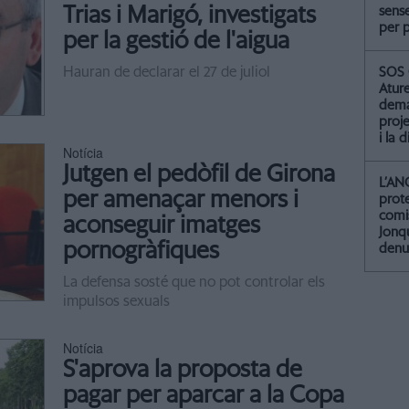
Trias i Marigó, investigats
sense
per 
per la gestió de l'aigua
Hauran de declarar el 27 de juliol
SOS 
Atur
dema
proje
i la 
Notícia
Jutgen el pedòfil de Girona
L’AN
per amenaçar menors i
prot
comis
aconseguir imatges
Jonq
pornogràfiques
denu
La defensa sosté que no pot controlar els
impulsos sexuals
Notícia
S'aprova la proposta de
pagar per aparcar a la Copa