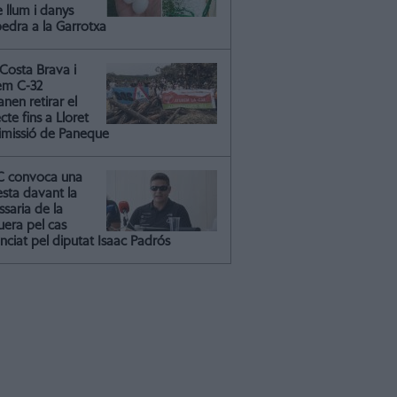
 llum i danys
pedra a la Garrotxa
Costa Brava i
em C-32
nen retirar el
cte fins a Lloret
dimissió de Paneque
C convoca una
esta davant la
saria de la
uera pel cas
nciat pel diputat Isaac Padrós