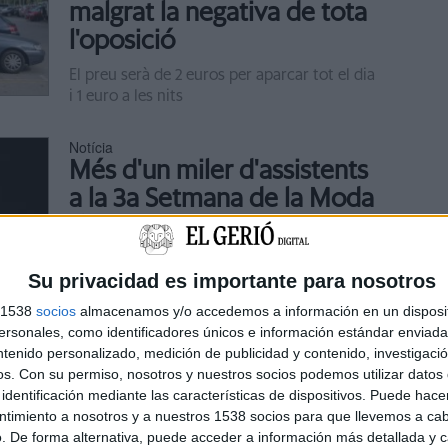
malgrat la negativa de tota
l'oposició
El preu serà de 2 euros per aparcar tot el dia
i 1 euro a les nits
Notícia
Més d'un miler d'assistents
a la 3a Setmana de la Moda
de Girona
L'esdeveniment mostra les noves
Su privacidad es importante para nosotros
col·leccions d'onze dissenyadors
s 1538
socios
almacenamos y/o accedemos a información en un disposit
sonales, como identificadores únicos e información estándar enviada 
Notícia
ntenido personalizado, medición de publicidad y contenido, investigaci
Ribes de Freser ret
os.
Con su permiso, nosotros y nuestros socios podemos utilizar datos 
identificación mediante las características de dispositivos. Puede hacer
homenatge als encausats
ntimiento a nosotros y a nuestros 1538 socios para que llevemos a ca
pel 9-N
. De forma alternativa, puede acceder a información más detallada y 