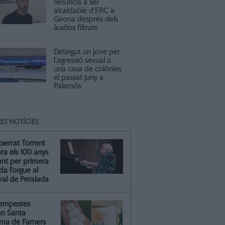
renuncia a ser
alcaldable d’ERC a
Girona després dels
àudios filtrats
Detingut un jove per
l'agressió sexual a
una casa de colònies
el passat juny a
Palamós
ES NOTÍCIES
serrat Torrent
ra els 100 anys
ant per primera
a l’orgue al
val de Peralada
tempestes
en Santa
ma de Farners