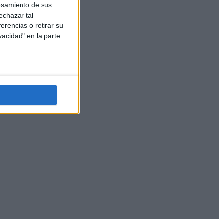
esamiento de sus
echazar tal
erencias o retirar su
vacidad" en la parte