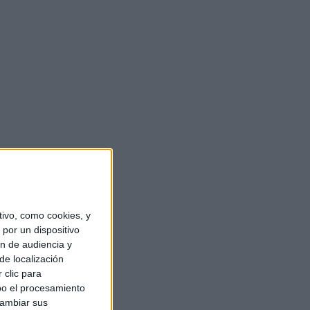
ivo, como cookies, y
por un dispositivo
ón de audiencia y
de localización
 clic para
bo el procesamiento
cambiar sus