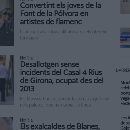
Convertint els joves de la
Font de la Pólvora en
artistes de flamenc
La iniciativa arriba a 48 aturats i els ofereix
formació
Notícia
Desallotgen sense
DARRER
incidents del Casal 4 Rius
de Girona, ocupat des del
Mont
2013
celeb
port
vegad
Els Mossos han custodiat la comitiva judicial
Festi
i els paletes, que han tapiat la finca
Les 
Notícia
deix
Els exalcaldes de Blanes,
Colo