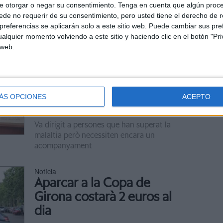
e otorgar o negar su consentimiento.
Tenga en cuenta que algún proc
L'expresident Mas i els exconsellers Rigau,
de no requerir de su consentimiento, pero usted tiene el derecho de r
Ortega i Homs participen en la descoberta
referencias se aplicarán solo a este sitio web. Puede cambiar sus pref
d'una escultura
alquier momento volviendo a este sitio y haciendo clic en el botón "Pri
 web.
Notícia
L'AECC de Girona impulsa
un servei d'assessorament
mèdic per a pacients amb
ÁS OPCIONES
ACEPTO
seqüeles de càncer
Va dirigit a persones que han superat la
malaltia però necessiten encara un
acompanyament
Notícia
Aparcar a la Copa de
Girona costarà 2 euros al
dia