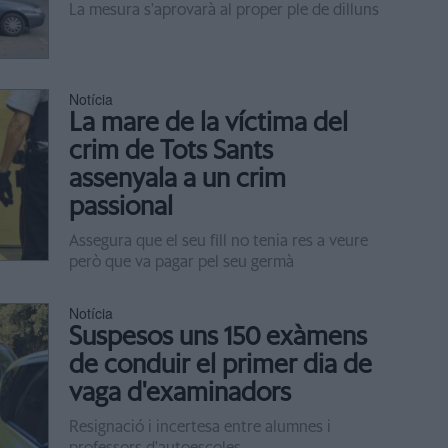
La mesura s'aprovarà al proper ple de dilluns
Notícia
La mare de la víctima del
crim de Tots Sants
assenyala a un crim
passional
Assegura que el seu fill no tenia res a veure
però que va pagar pel seu germà
Notícia
Suspesos uns 150 exàmens
de conduir el primer dia de
vaga d'examinadors
Resignació i incertesa entre alumnes i