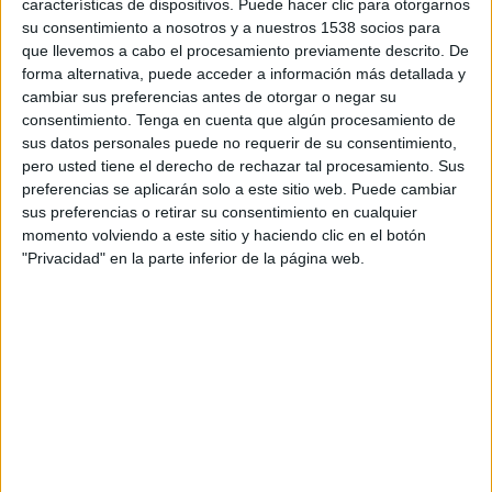
características de dispositivos. Puede hacer clic para otorgarnos
su consentimiento a nosotros y a nuestros 1538 socios para
Imprimir
Envia
PDF
que llevemos a cabo el procesamiento previamente descrito. De
a
forma alternativa, puede acceder a información más detallada y
un
cambiar sus preferencias antes de otorgar o negar su
amic
consentimiento.
Tenga en cuenta que algún procesamiento de
sus datos personales puede no requerir de su consentimiento,
NOTÍCIES RELACIONADES
pero usted tiene el derecho de rechazar tal procesamiento. Sus
Vila confirma el trencament de govern a Figueres i qualifica
preferencias se aplicarán solo a este sitio web. Puede cambiar
d''immorals' les despeses del regidor de cultura
sus preferencias o retirar su consentimiento en cualquier
Casellas (PSC) anuncia el trencament de govern amb Vila
momento volviendo a este sitio y haciendo clic en el botón
(CiU) a l'Ajuntament de Figueres
"Privacidad" en la parte inferior de la página web.
Santi Vila (CiU) suspèn de funcions al regidor de Cultura,
Ciro Llueca (PSC)
ERC de Figueres demana responsabilitats polítiques per
168.816 € de partides no autoritzades