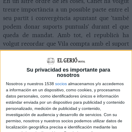
En un altre ordre de les coses, Canet ha volgut
treure importància a un possible pacte entre el
seu partit i convergència apuntant que 'també
podem donar suports puntuals' durant el que
queda de mandat. Amb tot, el republicà ha
volgut recordar que Vila compta amb el suport
dels seus 7 regidors, un d'ICV (Richard Elelman)
i el nou regidor del grup mixt (Pere Pujulà),
mentre que també resta com a possible pacte
Su privacidad es importante para
nosotros
els dos regidors del Partit Popular (PP).
Nosotros y nuestros 1538
socios
almacenamos y/o accedemos
a información en un dispositivo, como cookies, y procesamos
ÀUDIOS RELACIONATS
datos personales, como identificadores únicos e información
Francesc Canet valora l'anterior pacte
estándar enviada por un dispositivo para publicidad y contenido
personalizado, medición de publicidad y contenido,
entre PSC i CiU
investigación de audiencia y desarrollo de servicios.
Con su
permiso, nosotros y nuestros socios podemos utilizar datos de
localización geográfica precisa e identificación mediante las