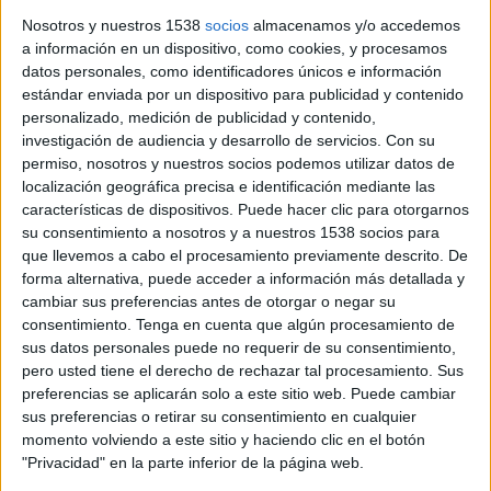
Nosotros y nuestros 1538
socios
almacenamos y/o accedemos
Una quarantena de persones s'han manifestat aquest
a información en un dispositivo, como cookies, y procesamos
dissabte pel centre de Girona per reclamar la llibertat de
datos personales, como identificadores únicos e información
Pablo Hasél, un mes després de la seva detenció. Durant la
estándar enviada por un dispositivo para publicidad y contenido
marxa s'han ...
personalizado, medición de publicidad y contenido,
investigación de audiencia y desarrollo de servicios.
Con su
permiso, nosotros y nuestros socios podemos utilizar datos de
localización geográfica precisa e identificación mediante las
características de dispositivos. Puede hacer clic para otorgarnos
su consentimiento a nosotros y a nuestros 1538 socios para
que llevemos a cabo el procesamiento previamente descrito. De
Notícia
forma alternativa, puede acceder a información más detallada y
cambiar sus preferencias antes de otorgar o negar su
consentimiento.
Tenga en cuenta que algún procesamiento de
sus datos personales puede no requerir de su consentimiento,
pero usted tiene el derecho de rechazar tal procesamiento. Sus
El ple de Girona desencalla noves
preferencias se aplicarán solo a este sitio web. Puede cambiar
sus preferencias o retirar su consentimiento en cualquier
inversions per valor d'1,93 MEUR
momento volviendo a este sitio y haciendo clic en el botón
"Privacidad" en la parte inferior de la página web.
El ple de Girona ha desencallat noves inversions per 1,93
MEUR gràcies als acords entre el govern, el PSC i Cs. Entre les