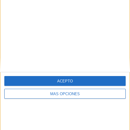
detinguts en els aldarulls d'ahir a
Girona
El jutjat d'instrucció 2 de Girona ha deixat en llibertat
provisional els cinc detinguts pels aldarulls d'ahir durant la
segona nit de mobilitzacions contra l'empresonament de
Pablo ...
ACEPTO
Notícia
MÁS OPCIONES
El primer balanç xifra en 2.579 euros
les destrosses al mobiliari urbà en els