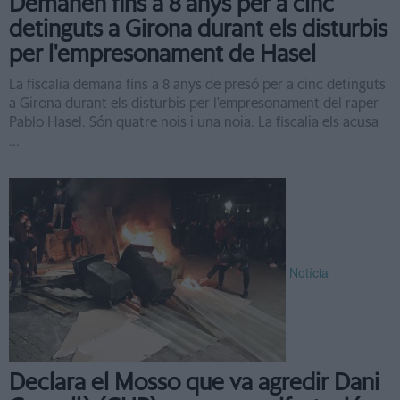
Demanen fins a 8 anys per a cinc
detinguts a Girona durant els disturbis
per l'empresonament de Hasel
La fiscalia demana fins a 8 anys de presó per a cinc detinguts
a Girona durant els disturbis per l'empresonament del raper
Pablo Hasel. Són quatre nois i una noia. La fiscalia els acusa
...
Notícia
Declara el Mosso que va agredir Dani