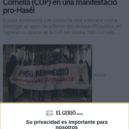
Cornellà (CUP) en una manifestació
pro-Hasél
El jutjat d'instrucció 2 de Girona ha citat a declarar com a
investigat un agent de la Brimo dels Mossos d'Esquadra per
l'agressió al diputat de la CUP per Girona, Dani Cornellà, ...
Notícia
Unes 40 persones es manifesten a
Girona per reclamar la llibertat de
Su privacidad es importante para
Pablo Hasél
nosotros