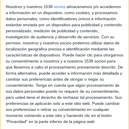
Nosotros y nuestros 1538
socios
almacenamos y/o accedemos
El Cap de Creus i la Serra de l’Albera, dos dels principals
a información en un dispositivo, como cookies, y procesamos
espais naturals de l’Empordà, continuaran aquest dimarts
datos personales, como identificadores únicos e información
amb els accessos tancats a causa del risc extrem d’incendi ...
estándar enviada por un dispositivo para publicidad y contenido
personalizado, medición de publicidad y contenido,
investigación de audiencia y desarrollo de servicios.
Con su
permiso, nosotros y nuestros socios podemos utilizar datos de
localización geográfica precisa e identificación mediante las
características de dispositivos. Puede hacer clic para otorgarnos
su consentimiento a nosotros y a nuestros 1538 socios para
Notícia
que llevemos a cabo el procesamiento previamente descrito. De
forma alternativa, puede acceder a información más detallada y
cambiar sus preferencias antes de otorgar o negar su
consentimiento.
Tenga en cuenta que algún procesamiento de
sus datos personales puede no requerir de su consentimiento,
El tancament del Cap de Creus i
pero usted tiene el derecho de rechazar tal procesamiento. Sus
preferencias se aplicarán solo a este sitio web. Puede cambiar
l'Albera pel risc d'incendi agafa per
sus preferencias o retirar su consentimiento en cualquier
sorpresa als visitants
momento volviendo a este sitio y haciendo clic en el botón
"Privacidad" en la parte inferior de la página web.
Sorpresa entre les desenes de visitants que intentaven