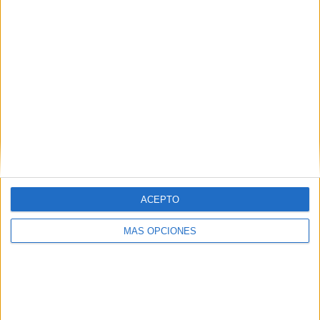
Localitzen un llop al Paratge Natural
de l'Albera
El Departament d'Acció Climàtica, Alimentació i Agenda Rural
ha confirmat la presència d’un llop al Paratge Natural de
l’Albera (Alt Empordà) després ...
ACEPTO
Notícia
MÁS OPCIONES
Alerta màxima per risc d'incendi a
dotze municipis de l'Alt Empordà i