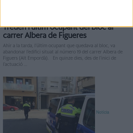
Treuen l'últim ocupant del bloc al
carrer Albera de Figueres
Ahir a la tarda, l’últim ocupant que quedava al bloc, va
abandonar l’edifici situat al número 19 del carrer Albera de
Figuers (Alt Empordà). En quinze dies, des de l’inici de
l’actuació ...
Notícia