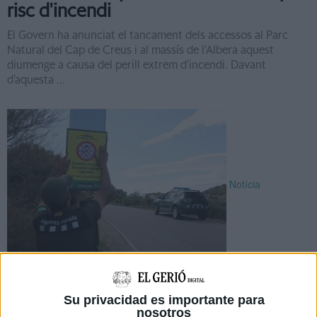
risc d'incendi
El Govern ha anunciat el tancament dels accessos al Parc
Natural del Cap de Creus i al massís de l’Albera aquest
diumenge a causa del perill extrem d’incendi. Davant
d’aquesta ...
Notícia
Es manté tancat Cap de Creus i
l'Albera per segon dia davant el risc
Su privacidad es importante para
d'incendi
nosotros