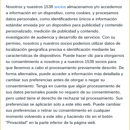
Nosotros y nuestros 1538
socios
almacenamos y/o accedemos
a información en un dispositivo, como cookies, y procesamos
datos personales, como identificadores únicos e información
Notícia
estándar enviada por un dispositivo para publicidad y contenido
personalizado, medición de publicidad y contenido,
investigación de audiencia y desarrollo de servicios.
Con su
permiso, nosotros y nuestros socios podemos utilizar datos de
localización geográfica precisa e identificación mediante las
El PSC de Blanes tanca un acord amb
características de dispositivos. Puede hacer clic para otorgarnos
su consentimiento a nosotros y a nuestros 1538 socios para
Junts i Rosa Aladern per governar
que llevemos a cabo el procesamiento previamente descrito. De
conjuntament
forma alternativa, puede acceder a información más detallada y
cambiar sus preferencias antes de otorgar o negar su
El PSC, Junts i Rosa Aladern (Grup Blanes) han tancat un
consentimiento.
Tenga en cuenta que algún procesamiento de
acord de govern per a l'Ajuntament de Blanes (Selva) aquest
sus datos personales puede no requerir de su consentimiento,
dijous al vespre. El socialista Jordi Hernández va guanyar les
pero usted tiene el derecho de rechazar tal procesamiento. Sus
eleccions ...
preferencias se aplicarán solo a este sitio web. Puede cambiar
sus preferencias o retirar su consentimiento en cualquier
momento volviendo a este sitio y haciendo clic en el botón
"Privacidad" en la parte inferior de la página web.