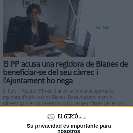
Notícia
El PP acusa una regidora de Blanes de
beneficiar-se del seu càrrec i
l'Ajuntament ho nega
El Partit Popular (PP) de Blanes ha demanat apartar la
regidora d'Activitats de Blanes, Rosa Aladern, mentre
s'investiga si es va beneficiar o no del seu càrrec per evitar
que es tanqués ...
Su privacidad es importante para
nosotros