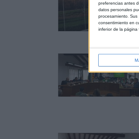
preferencias antes d
datos personales pue
procesamiento. Sus p
consentimiento en cu
inferior de la página
M