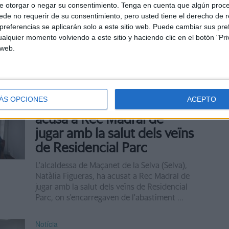
gener del 2023
e otorgar o negar su consentimiento.
Tenga en cuenta que algún proc
de no requerir de su consentimiento, pero usted tiene el derecho de r
L'Ajuntament de Vidreres (Selva) encara la
referencias se aplicarán solo a este sitio web. Puede cambiar sus pref
recta final del procés de municipalització de
alquier momento volviendo a este sitio y haciendo clic en el botón "Pri
l'aigua potable al municipi. L'alcalde Jordi
 web.
Camps ha recordat que aquest hivern el
Tribunal ...
Notícia
ÁS OPCIONES
ACEPTO
L'alcaldessa de Maçanet
acusa a Rec Madral de
jugar amb la salut dels veïns
de Residencial Parc
L'alcaldessa de Maçanet de la Selva (Selva),
Natàlia Figueras, ha acusat a Rec Madral de
jugar amb la salut dels veïns de Residencial
Parc, on s'encarregaven de l'abastiment ...
Notícia