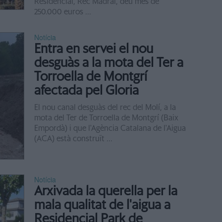
Residencial, Rec Madral, deu més de
250.000 euros ...
Notícia
Entra en servei el nou
desguàs a la mota del Ter a
Torroella de Montgrí
afectada pel Gloria
El nou canal desguàs del rec del Molí, a la
mota del Ter de Torroella de Montgrí (Baix
Empordà) i que l'Agència Catalana de l'Aigua
(ACA) està construït ...
Notícia
Arxivada la querella per la
mala qualitat de l'aigua a
Residencial Park de