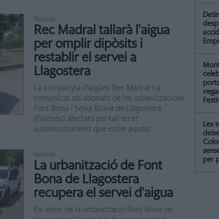
Detin
Notícia
desp
Rec Madral tallarà l'aigua
accid
per omplir dipòsits i
Empu
restablir el servei a
Mont
Llagostera
celeb
port
La companyia d'aigües Rec Madral ha
vegad
comunicat als abonats de les urbanitzacions
Festi
Font Bona i Selva Brava de Llagostera
(Gironès) afectats pel tall en el
Les 
subministrament que entre aquest ...
deix
Colo
sense
Notícia
per 
La urbanització de Font
Bona de Llagostera
recupera el servei d'aigua
Els veïns de la urbanització Font Bona de