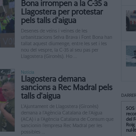
Bona irrompen a la C-35 a
Llagostera per protestar
pels talls d'aigua
Desenes de veïns i veïnes de les
urbanitzacions Selva Brava i Font Bona han
tallat aquest diumenge, entre les set i les
nou del vespre, la C-35 al seu pas per
Llagostera (Gironès). Ho ...
Notícia
Llagostera demana
sancions a Rec Madral pels
talls d'aigua
DARRER
L'Ajuntament de Llagostera (Gironès)
SOS 
demana a l'Agència Catalana de l'Aigua
recor
(ACA) i a l'Agència Catalana de Consum que
del F
Roig
sancionin l'empresa Rec Madral per les
nul·li
possibles ...