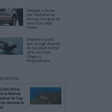
Detingut a Girona
per masturbar-se
davant d’un grup de
nens d’un casal
d’estiu
Detenen el patró
que va fugir després
de l’accident mortal
amb una moto
d’aigua a
Empuriabrava
ES NOTÍCIES
Costa Brava
re la llicència
estival de Cap
 i en demana la
tat