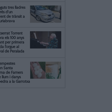
guts tres lladres
rés d’un
ent de trànsit a
riabrava
serrat Torrent
ra els 100 anys
ant per primera
a l’orgue al
val de Peralada
tempestes
en Santa
ma de Farners
 llum i danys
pedra a la Garrotxa