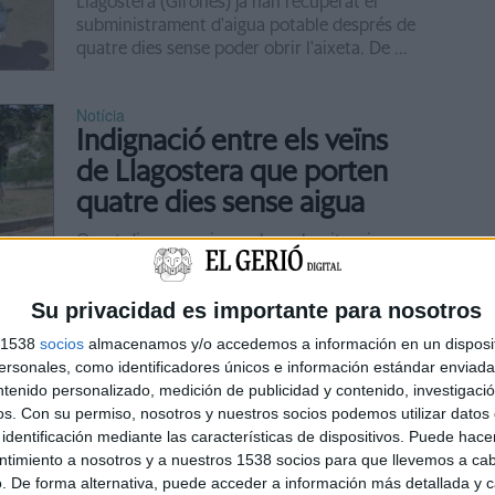
Llagostera (Gironès) ja han recuperat el
subministrament d'aigua potable després de
quatre dies sense poder obrir l'aixeta. De ...
Notícia
Indignació entre els veïns
de Llagostera que porten
quatre dies sense aigua
Quart dia sense aigua a les urbanitzacions
Font Bona i Selva Brava de Llagostera
(Gironès). Si res no canvia, aquest dijous
Su privacidad es importante para nosotros
s'hauran de mantenir les mesures que ha
posat en marxa l'Ajuntament ...
s 1538
socios
almacenamos y/o accedemos a información en un disposit
sonales, como identificadores únicos e información estándar enviada 
Notícia
ntenido personalizado, medición de publicidad y contenido, investigaci
Vidreres començarà a
os.
Con su permiso, nosotros y nuestros socios podemos utilizar datos 
identificación mediante las características de dispositivos. Puede hacer
oferir el servei d'aigua
ntimiento a nosotros y a nuestros 1538 socios para que llevemos a ca
municipalitzat a partir del
. De forma alternativa, puede acceder a información más detallada y 