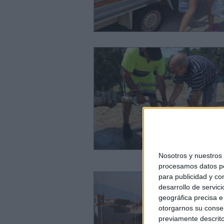
Nosotros y nuestro
procesamos datos per
para publicidad y co
desarrollo de servici
geográfica precisa e 
otorgarnos su conse
previamente descrito