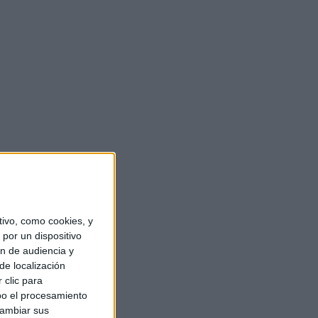
ivo, como cookies, y
por un dispositivo
ón de audiencia y
de localización
 clic para
bo el procesamiento
cambiar sus