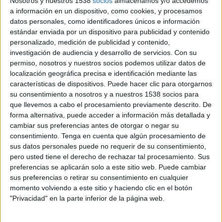
Nosotros y nuestros 1538
socios
almacenamos y/o accedemos
reparació de la comporta del canal.
a información en un dispositivo, como cookies, y procesamos
datos personales, como identificadores únicos e información
La nova infraestructura, subratlla l'ajuntament,
estándar enviada por un dispositivo para publicidad y contenido
personalizado, medición de publicidad y contenido,
no té res a veure amb el desguàs que hi havia
investigación de audiencia y desarrollo de servicios.
Con su
abans de l'esvoranc que va ocasionar el
permiso, nosotros y nuestros socios podemos utilizar datos de
localización geográfica precisa e identificación mediante las
temporal Gloria. L'actuació que s'hi ha fet
características de dispositivos. Puede hacer clic para otorgarnos
permet augmentar fins a 2,5 vegades la
su consentimiento a nosotros y a nuestros 1538 socios para
capacitat d'evacuació del rec del Molí. Cal
que llevemos a cabo el procesamiento previamente descrito. De
forma alternativa, puede acceder a información más detallada y
recordar que durant el temporal, la inundació
cambiar sus preferencias antes de otorgar o negar su
d'una part important del sector sud del nucli
consentimiento.
Tenga en cuenta que algún procesamiento de
urbà de Torroella de Montgrí va ser ocasionada
sus datos personales puede no requerir de su consentimiento,
pero usted tiene el derecho de rechazar tal procesamiento. Sus
per aquest rec que recull, a més, les aigües del
preferencias se aplicarán solo a este sitio web. Puede cambiar
rec Madral, que ve de la zona d'
Ullà
.
sus preferencias o retirar su consentimiento en cualquier
momento volviendo a este sitio y haciendo clic en el botón
"Privacidad" en la parte inferior de la página web.
La reparació de l'esvoranc va ser la primera
gran actuació que va engegar l'ACA en el marc