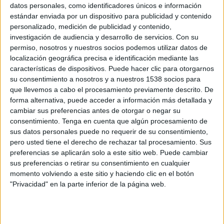
datos personales, como identificadores únicos e información
per queixar-se
.
estándar enviada por un dispositivo para publicidad y contenido
personalizado, medición de publicidad y contenido,
Per deixar-ne constancia, l'Ajuntament ha emès
investigación de audiencia y desarrollo de servicios.
Con su
un requeriment signat per l’alcalde de
permiso, nosotros y nuestros socios podemos utilizar datos de
localización geográfica precisa e identificación mediante las
Llagostera, Narcís Llinàs, en el que s’informa a
características de dispositivos. Puede hacer clic para otorgarnos
Rec Madral que posaran en coneixement de
su consentimiento a nosotros y a nuestros 1538 socios para
l'ACA i de Consum les queixes dels veïns a més
que llevemos a cabo el procesamiento previamente descrito. De
forma alternativa, puede acceder a información más detallada y
de la información que han anat recopilant.
cambiar sus preferencias antes de otorgar o negar su
consentimiento.
Tenga en cuenta que algún procesamiento de
L'objectiu, assenyala el comunicat, és que
sus datos personales puede no requerir de su consentimiento,
pero usted tiene el derecho de rechazar tal procesamiento. Sus
aquests dos organismos estudiïn la poissibitat
preferencias se aplicarán solo a este sitio web. Puede cambiar
de sancionar Rec Madral per les possibles
sus preferencias o retirar su consentimiento en cualquier
infraccions que hagi comès, derivades de la
momento volviendo a este sitio y haciendo clic en el botón
"Privacidad" en la parte inferior de la página web.
gestió del servei d'aigua.
Cada vegada que el servei es veu afectat,
l'Ajuntament activa una serie de mesures per