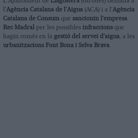
L'Ajuntament de
Llagostera
(Gironès) demana a
l'
Agència Catalana de l'Aigua
(ACA) i a l'
Agència
Catalana de Consum
que
sancionin l'empresa
Rec Madral
per les possibles
infraccions
que
hagin comès en la
gestió del servei d'aigua
, a les
urbanitzacions Font Bona i Selva Brava
.