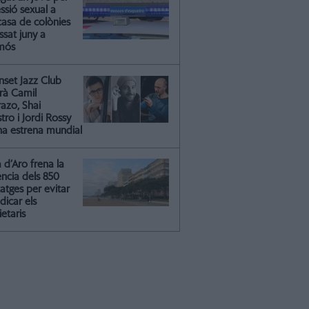
essió sexual a
casa de colònies
ssat juny a
mós
nset Jazz Club
irà Camil
azo, Shai
ro i Jordi Rossy
na estrena mundial
a d’Aro frena la
ència dels 850
atges per evitar
dicar els
etaris