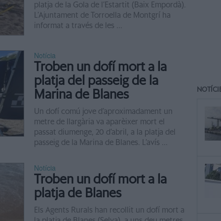
platja de la Gola de l’Estartit (Baix Empordà).
L’Ajuntament de Torroella de Montgrí ha
informat a través de les ...
Notícia
Troben un dofí mort a la
platja del passeig de la
NOTÍCI
Marina de Blanes
Un dofí comú jove d’aproximadament un
metre de llargària va aparèixer mort el
passat diumenge, 20 d’abril, a la platja del
passeig de la Marina de Blanes. L’avís ...
Notícia
Troben un dofí mort a la
platja de Blanes
Els Agents Rurals han recollit un dofí mort a
la platja de Blanes (Selva), a uns deu metres