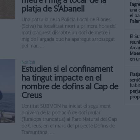
metre i mig a tocar de la
l'agr
platja de S'Abanell
una 
el pa
Una patrulla de la Policia Local de Blanes
Pala
(Selva) ha localitzat mort a primera hora del
matí d'aquest dissabte un dofí de metre i
El Su
mig de llargada que ha aparegut arrossegat
reun
pel mar, ...
Arcar
Maest
en u
Notícia
Estudien si el confinament
Platj
ha tingut impacte en el
sent
nombre de dofins al Cap de
habit
perju
Creus
propi
L’entitat SUBMON ha iniciat el seguiment
d’hivern de la població de dofí mular
(Tursiops truncatus) al Parc Natural del Cap
de Creus, en el marc del projecte Dofins de
Tramuntana, ...