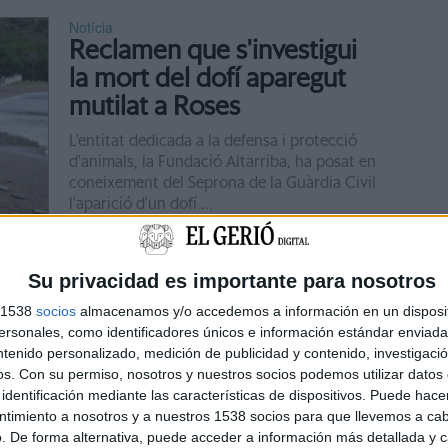
Notícia
Reclamen que s'investigui
la mort del dofí aparegut
mutilat a Roses
L'entitat dedicada a la defensa i protecció
d'animals, la Fundació Altarriba, ha posat en
coneixement del Seprona de la Guàrdia Civil
l'aparició d'un dofí ...
Notícia
Su privacidad es importante para nosotros
Apareix un dofí amb les
s 1538
socios
almacenamos y/o accedemos a información en un disposit
aletes amputades i
sonales, como identificadores únicos e información estándar enviada 
l'estomac obert a Roses
ntenido personalizado, medición de publicidad y contenido, investigaci
os.
Con su permiso, nosotros y nuestros socios podemos utilizar datos 
La Policia Local de Roses (Alt Empordà) va
identificación mediante las características de dispositivos. Puede hacer
rebre divendres al matí l’avís de part dels
ntimiento a nosotros y a nuestros 1538 socios para que llevemos a ca
treballadors d'elBulli Foundation que hi
. De forma alternativa, puede acceder a información más detallada y 
havia un dofí mort a la platja de Cala ...