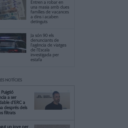
Entren a robar en
una masia amb dues
famílies de vacances
a dins i acaben
detinguts
Ja són 90 els
denunciants de
l'agència de viatges
de l'Escala
investigada per
estafa
ES NOTÍCIES
 Puigtió
cia a ser
ldable d’ERC a
na després dels
s filtrats
gut un jove per