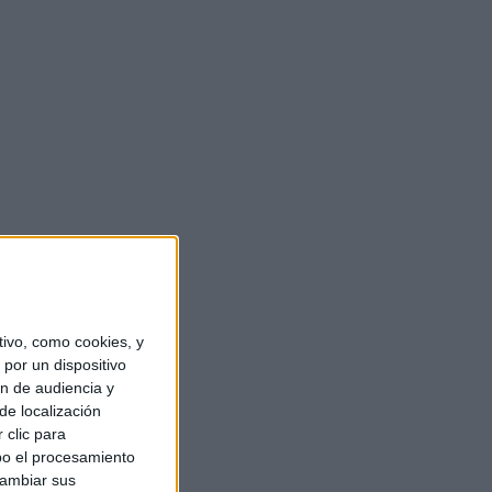
ivo, como cookies, y
por un dispositivo
ón de audiencia y
de localización
 clic para
bo el procesamiento
cambiar sus