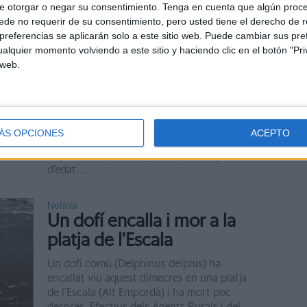
e otorgar o negar su consentimiento.
Tenga en cuenta que algún proc
de no requerir de su consentimiento, pero usted tiene el derecho de r
Notícia
referencias se aplicarán solo a este sitio web. Puede cambiar sus pref
Troben mort un exemplar
alquier momento volviendo a este sitio y haciendo clic en el botón "Pri
 web.
adult de dofí ratllat a la
platja de Pals
La Xarxa de rescat de Fauna Marítima de
Catalunya ha trobat mort aquest dijous un
ÁS OPCIONES
ACEPTO
exemplar de dofí ratllat a la platja de l'Illa
Roja de Pals (Baix Empordà). L'exemplar,
d'edat ...
Notícia
Un dofí encalla i mor a la
platja de l'Escala
Un dofí comú (Delphinus delphis) ha
encallat viu aquest dimecres en una platja
de l'Escala (Alt Empordà) i ha mort poc