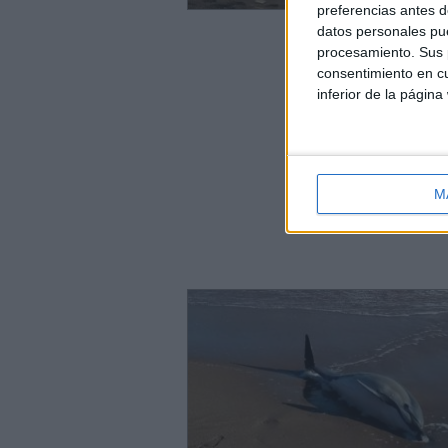
preferencias antes d
datos personales pue
procesamiento. Sus p
consentimiento en cu
inferior de la página
M