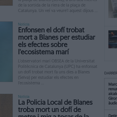
de la sortida de la riera de la plaça de
Catalunya. Un veí va veure'l aquest dijous ...
Notícia
Enfonsen el dofí trobat
mort a Blanes per estudiar
els efectes sobre
l'ecosistema marí
L'observatori marí OBSEA de la Universitat
Politècnica de Catalunya (UPC) ha enfonsat
un dofí trobat mort fa uns dies a Blanes
DARRER
(Selva) per estudiar els efectes en
l'ecosistema ...
Marc
renun
alca
Notícia
Giro
La Policia Local de Blanes
àudio
troba mort un dofí de
Detin