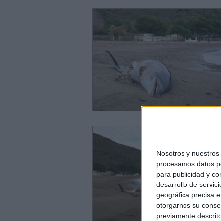
Nosotros y nuestro
procesamos datos per
para publicidad y co
desarrollo de servici
geográfica precisa e 
otorgarnos su conse
previamente descrito