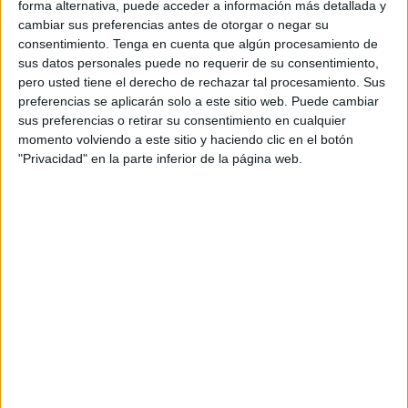
a
forma alternativa, puede acceder a información más detallada y
un
cambiar sus preferencias antes de otorgar o negar su
amic
consentimiento.
Tenga en cuenta que algún procesamiento de
sus datos personales puede no requerir de su consentimiento,
pero usted tiene el derecho de rechazar tal procesamiento. Sus
preferencias se aplicarán solo a este sitio web. Puede cambiar
sus preferencias o retirar su consentimiento en cualquier
momento volviendo a este sitio y haciendo clic en el botón
"Privacidad" en la parte inferior de la página web.
NOTÍCIES MÉS LLEGIDES
Mor ofegat un home després de
llançar-se a nedar des d’una
embarcació a l’Estartit