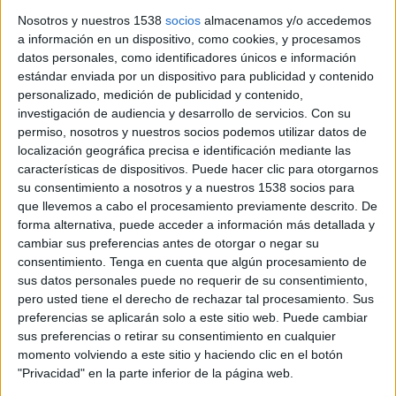
al Gironès fins al 2050
Nosotros y nuestros 1538
socios
almacenamos y/o accedemos
a información en un dispositivo, como cookies, y procesamos
L’Institut Català de l’Energia (ICAEN) ha assignat una
datos personales, como identificadores únicos e información
producció de 692,5 MW d’energia solar i 246 més d’eòlica a la
estándar enviada por un dispositivo para publicidad y contenido
comarca del Gironès abans ...
personalizado, medición de publicidad y contenido,
investigación de audiencia y desarrollo de servicios.
Con su
permiso, nosotros y nuestros socios podemos utilizar datos de
localización geográfica precisa e identificación mediante las
características de dispositivos. Puede hacer clic para otorgarnos
su consentimiento a nosotros y a nuestros 1538 socios para
que llevemos a cabo el procesamiento previamente descrito. De
Notícia
forma alternativa, puede acceder a información más detallada y
cambiar sus preferencias antes de otorgar o negar su
consentimiento.
Tenga en cuenta que algún procesamiento de
sus datos personales puede no requerir de su consentimiento,
pero usted tiene el derecho de rechazar tal procesamiento. Sus
Alcaldes gironins de 40 municipis
preferencias se aplicarán solo a este sitio web. Puede cambiar
sus preferencias o retirar su consentimiento en cualquier
reclamen aturar parcs eòlics i solars
momento volviendo a este sitio y haciendo clic en el botón
en tramitació
"Privacidad" en la parte inferior de la página web.