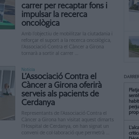
carrer per recaptar fons i
impulsar la recerca
oncològica
Amb l’objectiu de mobilitzar la ciutadania i
reforçar el suport a la recerca oncològica,
l’Associació Contra el Càncer a Girona
tornarà a sortir al carrer ...
Notícia
L’Associació Contra el
DARRER
Càncer a Girona oferirà
Platj
serveis als pacients de
sent
Cerdanya
habit
perju
propi
Representants de l'Associació Contra el
Càncer a Girona han visitat aquest dimarts
l'Hospital de Cerdanya, on han signat un
L'alc
conveni de col·laboració que permetrà ...
criti
l’Hot