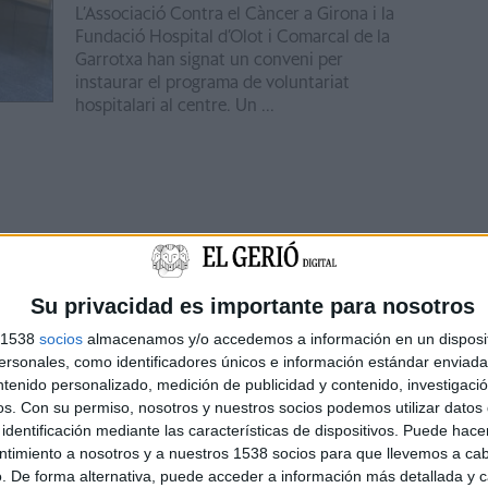
L’Associació Contra el Càncer a Girona i la
Fundació Hospital d’Olot i Comarcal de la
Garrotxa han signat un conveni per
instaurar el programa de voluntariat
hospitalari al centre. Un ...
Su privacidad es importante para nosotros
s 1538
socios
almacenamos y/o accedemos a información en un disposit
sonales, como identificadores únicos e información estándar enviada 
ntenido personalizado, medición de publicidad y contenido, investigaci
os.
Con su permiso, nosotros y nuestros socios podemos utilizar datos 
identificación mediante las características de dispositivos. Puede hacer
ntimiento a nosotros y a nuestros 1538 socios para que llevemos a ca
. De forma alternativa, puede acceder a información más detallada y 