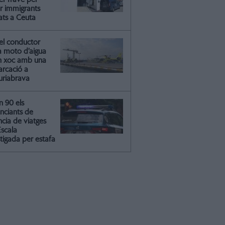
ir immigrants
ats a Ceuta
el conductor
a moto d’aigua
n xoc amb una
rcació a
riabrava
n 90 els
nciants de
ncia de viatges
Escala
tigada per estafa