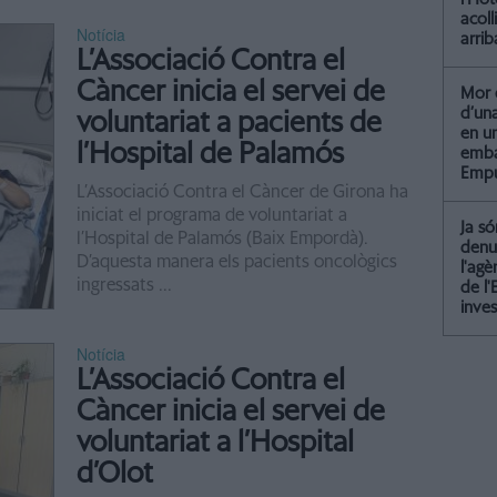
acoll
Notícia
arrib
L’Associació Contra el
Càncer inicia el servei de
Mor 
d’un
voluntariat a pacients de
en u
l’Hospital de Palamós
emba
Empu
L’Associació Contra el Càncer de Girona ha
iniciat el programa de voluntariat a
Ja só
l’Hospital de Palamós (Baix Empordà).
denu
D’aquesta manera els pacients oncològics
l'agè
ingressats ...
de l'
inves
Notícia
L’Associació Contra el
Càncer inicia el servei de
voluntariat a l’Hospital
d’Olot