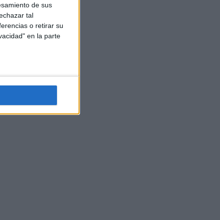
esamiento de sus
echazar tal
erencias o retirar su
vacidad" en la parte