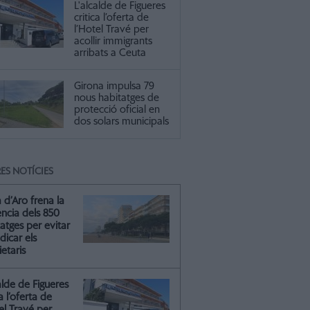
L'alcalde de Figueres
critica l’oferta de
l’Hotel Travé per
acollir immigrants
arribats a Ceuta
Girona impulsa 79
nous habitatges de
protecció oficial en
dos solars municipals
ES NOTÍCIES
a d’Aro frena la
ència dels 850
atges per evitar
dicar els
etaris
alde de Figueres
ca l’oferta de
el Travé per