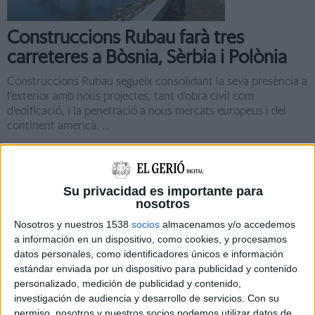
Construccions Rubau farà tres
carreteres a Bòsnia, Sèrbia i Polònia
Construccions Rubau segueix consolidant la seva presència a
l'exterior amb nous projectes, tant d'obra civil com
d'edificació, i la penetració a nous mercats europeus i del
continent americà. ...
Su privacidad es importante para
nosotros
Nosotros y nuestros 1538
socios
almacenamos y/o accedemos
Notícia
a información en un dispositivo, como cookies, y procesamos
datos personales, como identificadores únicos e información
estándar enviada por un dispositivo para publicidad y contenido
personalizado, medición de publicidad y contenido,
investigación de audiencia y desarrollo de servicios.
Con su
permiso, nosotros y nuestros socios podemos utilizar datos de