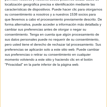
La gironina Construccions Rubau farà
localización geográfica precisa e identificación mediante las
una autopista a Mèxic per 85 milions
características de dispositivos. Puede hacer clic para otorgarnos
su consentimiento a nosotros y a nuestros 1538 socios para
Construccions Rubau continua estenent presència als
que llevemos a cabo el procesamiento previamente descrito. De
mercats sud-americans. L'empresa gironina, amb seu al barri
forma alternativa, puede acceder a información más detallada y
del Pont Major, ha lligat una nova obra a Mèxic. De fet,
cambiar sus preferencias antes de otorgar o negar su
aquest va ser el primer país ...
consentimiento.
Tenga en cuenta que algún procesamiento de
sus datos personales puede no requerir de su consentimiento,
pero usted tiene el derecho de rechazar tal procesamiento. Sus
preferencias se aplicarán solo a este sitio web. Puede cambiar
sus preferencias o retirar su consentimiento en cualquier
momento volviendo a este sitio y haciendo clic en el botón
"Privacidad" en la parte inferior de la página web.
Notícia
Construccions Rubau consolida la